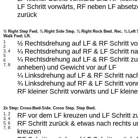
LF Schritt vorwärts, RF neben LF absetze
zurück
½ Right Step Fwd. ¼ Right Side Step. ¼ Right Rock Bwd. Rec. ¼ Left 
Walk Fwd: LR.
1
½ Rechtsdrehung auf LF & RF Schritt vo
2
¼ Rechtsdrehung auf RF & LF Schritt na
3, 4
5
¼ Rechtsdrehung auf LF & RF Schritt zu
6
7, 8
anheben) und Gewicht vor auf LF
¼ Linksdrehung auf LF & RF Schritt nac
¾ Linksdrehung auf RF & LF Schritt vor
RF kleiner Schritt vorwärts und LF kleine
2x Step: Cross-Bwd-Side. Cross Step. Step Bwd.
1, 2
RF vor dem LF kreuzen und LF Schritt z
3, 4
RF Schritt zurück & etwas nach rechts 
5, 6
7, 8
kreuzen