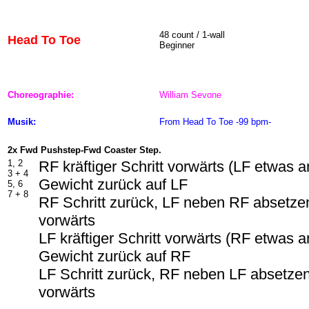
48
count / 1-wall
Head To Toe
Beginner
Choreographie:
William Sevone
Musik:
From Head To Toe -99 bpm-
2x Fwd Pushstep-Fwd Coaster Step.
1, 2
RF kräftiger Schritt vorwärts (LF etwas 
3 +
4
Gewicht zurück auf LF
5, 6
7 +
8
RF Schritt zurück, LF neben RF absetzen
vorwärts
LF kräftiger Schritt vorwärts (RF etwas 
Gewicht zurück auf RF
LF Schritt zurück, RF neben LF absetzen
vorwärts