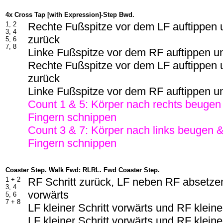
4x Cross Tap [with Expression]-Step Bwd.
1, 2
Rechte Fußspitze vor dem LF auftippen 
3, 4
zurück
5, 6
7, 8
Linke Fußspitze vor dem RF auftippen un
Rechte Fußspitze vor dem LF auftippen 
zurück
Linke Fußspitze vor dem RF auftippen un
Count 1 & 5: Körper nach rechts beugen
Fingern schnippen
Count 3 & 7: Körper nach links beugen &
Fingern schnippen
Coaster Step. Walk Fwd: RLRL. Fwd Coaster Step.
1 +
2
RF Schritt zurück, LF neben RF absetzen
3, 4
vorwärts
5, 6
7 +
8
LF kleiner Schritt vorwärts und RF kleine
LF kleiner Schritt vorwärts und RF kleine