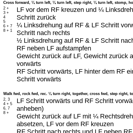
Cross forward, ¼ turn left, ¼ turn left, step right, ¼ turn left, stomp, h
2 +
LF vor dem RF kreuzen und ¼ Linksdre
3 +
Schritt zurück
4
5
¼ Linksdrehung auf RF & LF Schritt vorw
6 + 7
8 + 1
Schritt nach rechts
½ Linksdrehung auf RF & LF Schritt nac
RF neben LF aufstampfen
Gewicht zurück auf LF, Gewicht zurück a
vorwärts
RF Schritt vorwärts, LF hinter dem RF e
Schritt vorwärts
Walk fwd, rock fwd, rec. ¼ turn right, together, cross fwd, step right, t
2, 3
LF Schritt vorwärts und RF Schritt vorwär
4 + 5
anheben)
6, 7
8 +
Gewicht zurück auf LF mit ¼ Rechtsdre
absetzen, LF vor dem RF kreuzen
RF Schritt nach rechts und LF neben R