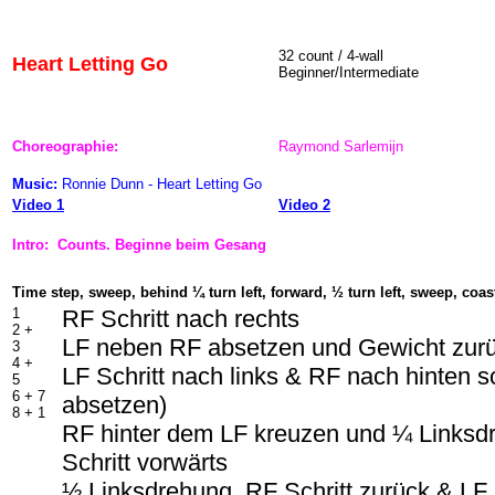
32 count / 4-wall
Heart Letting Go
Beginner/Intermediate
Choreographie:
Raymond Sarlemijn
Music:
Ronnie Dunn - Heart Letting Go
Video 1
Video 2
Intro: Counts. Beginne beim Gesang
Time step, sweep, behind ¼ turn left, forward, ½ turn left, sweep, coas
1
RF Schritt nach rechts
2 +
LF neben RF absetzen und Gewicht zur
3
4 +
LF Schritt nach links & RF nach hinten s
5
6 + 7
absetzen)
8 + 1
RF hinter dem LF kreuzen und ¼ Linksd
Schritt vorwärts
½ Linksdrehung, RF Schritt zurück & LF