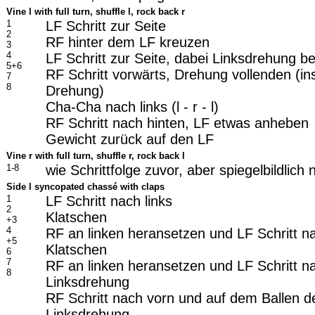
Vine l with full turn, shuffle l, rock back r
1
LF Schritt zur Seite
2
RF hinter dem LF kreuzen
3
4
LF Schritt zur Seite, dabei Linksdrehung b
5+6
RF Schritt vorwärts, Drehung vollenden (in
7
8
Drehung)
Cha-Cha nach links (l - r - l)
RF Schritt nach hinten, LF etwas anheben
Gewicht zurück auf den LF
Vine r with full turn, shuffle r, rock back l
1-8
wie Schrittfolge zuvor, aber spiegelbildlich
Side l syncopated chassé with claps
1
LF Schritt nach links
2
Klatschen
+3
4
RF an linken heransetzen und LF Schritt na
+5
Klatschen
6
7
RF an linken heransetzen und LF Schritt na
8
Linksdrehung
RF Schritt nach vorn und auf dem Ballen 
Linksdrehung