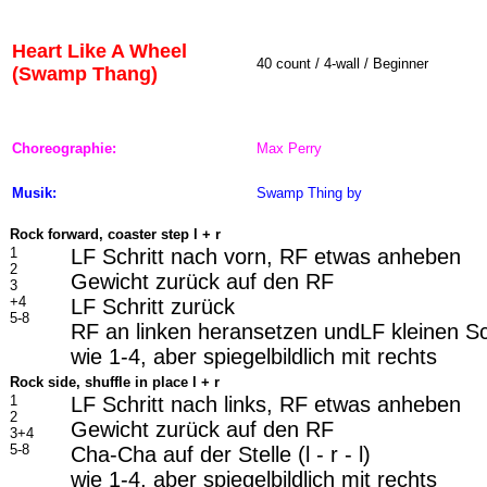
Heart Like A Wheel
40 count / 4-wall / Beginner
(Swamp Thang)
Choreographie:
Max Perry
Musik:
Swamp Thing
by
Rock forward, coaster step l + r
1
LF Schritt nach vorn, RF etwas anheben
2
Gewicht zurück auf den RF
3
+4
LF Schritt zurück
5-8
RF an linken heransetzen undLF kleinen Sc
wie 1-4, aber spiegelbildlich mit rechts
Rock side, shuffle in place l + r
1
LF Schritt nach links, RF etwas anheben
2
Gewicht zurück auf den RF
3+4
5-8
Cha-Cha auf der Stelle (l - r - l)
wie 1-4, aber spiegelbildlich mit rechts