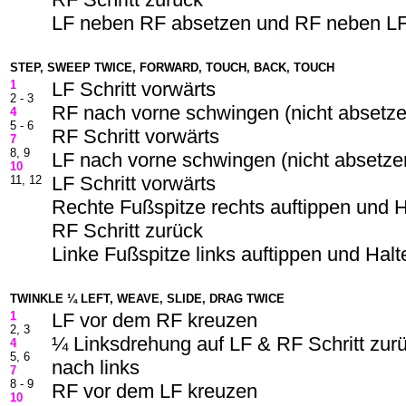
LF neben RF absetzen und RF neben LF
STEP, SWEEP TWICE, FORWARD, TOUCH, BACK, TOUCH
1
LF Schritt vorwärts
2 - 3
RF nach vorne schwingen (nicht absetze
4
5 - 6
RF Schritt vorwärts
7
8, 9
LF nach vorne schwingen (nicht absetze
10
LF Schritt vorwärts
11, 12
Rechte Fußspitze rechts auftippen und H
RF Schritt zurück
Linke Fußspitze links auftippen und Halt
TWINKLE ¼ LEFT, WEAVE, SLIDE, DRAG TWICE
1
LF vor dem RF kreuzen
2, 3
¼ Linksdrehung auf LF & RF Schritt zurü
4
5, 6
nach links
7
8 - 9
RF vor dem LF kreuzen
10