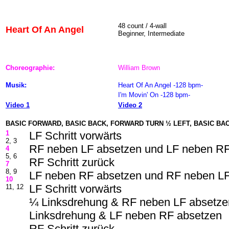
48
count / 4-wall
Heart Of An Angel
Beginner, Intermediate
Choreographie:
William Brown
Musik:
Heart Of An Angel -128 bpm-
I'm Movin' On -128 bpm-
Video 1
Video 2
BASIC FORWARD, BASIC BACK, FORWARD TURN ½ LEFT, BASIC BA
1
LF Schritt vorwärts
2, 3
RF neben LF absetzen und LF neben RF
4
5, 6
RF Schritt zurück
7
8, 9
LF neben RF absetzen und RF neben LF
10
LF Schritt vorwärts
11, 12
¼ Linksdrehung & RF neben LF absetze
Linksdrehung & LF neben RF absetzen
RF Schritt zurück