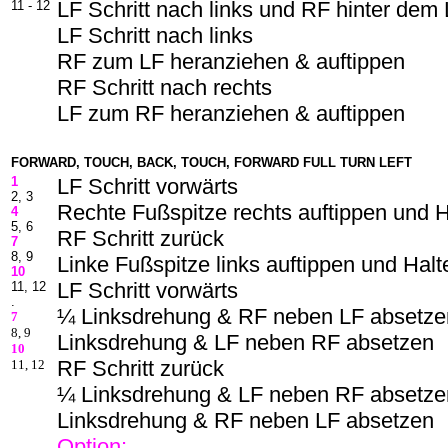
LF Schritt nach links und RF hinter dem
11 - 12
LF Schritt nach links
RF zum LF heranziehen & auftippen
RF Schritt nach rechts
LF zum RF heranziehen & auftippen
FORWARD, TOUCH, BACK, TOUCH, FORWARD FULL TURN LEFT
1
LF Schritt vorwärts
2, 3
Rechte Fußspitze rechts auftippen und H
4
5, 6
RF Schritt zurück
7
8, 9
Linke Fußspitze links auftippen und Halt
10
LF Schritt vorwärts
11, 12
.
¼ Linksdrehung & RF neben LF absetze
7
8, 9
Linksdrehung & LF neben RF absetzen
10
RF Schritt zurück
11, 12
¼ Linksdrehung & LF neben RF absetze
Linksdrehung & RF neben LF absetzen
Option: