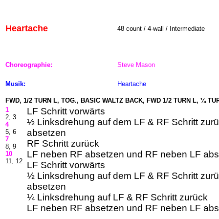
Heartache
48
count / 4-wall / Intermediate
Choreographie:
Steve Mason
Musik:
Heartache
FWD, 1/2 TURN L, TOG., BASIC WALTZ BACK, FWD 1/2 TURN L, ¼ T
1
LF Schritt vorwärts
2, 3
½ Linksdrehung auf dem LF & RF Schritt zur
4
absetzen
5, 6
7
RF Schritt zurück
8, 9
LF neben RF absetzen und RF neben LF abs
10
11, 12
LF Schritt vorwärts
½ Linksdrehung auf dem LF & RF Schritt zur
absetzen
¼ Linksdrehung auf LF & RF Schritt zurück
LF neben RF absetzen und RF neben LF abs