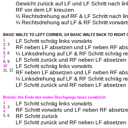
Gewicht zurück auf LF und LF Schritt nach lin
RF vor dem LF kreuzen
½ Rechtsdrehung auf RF & LF Schritt nach li
¼ Rechtsdrehung auf LF & RF Schritt vorwärt
BASIC WALTZ TO LEFT CORNER, 1/4 BASIC WALTZ BACK TO RIGHT
1
LF Schritt schräg links vorwärts
2, 3
RF neben LF absetzen und LF neben RF abs
4
¼ Linksdrehung auf LF & RF Schritt schräg r
5, 6
7
LF Schritt zurück und RF neben LF absetzen
8, 9
LF Schritt schräg links vorwärts
10
11, 12
RF neben LF absetzen und LF neben RF abs
¼ Linksdrehung auf LF & RF Schritt schräg r
LF Schritt zurück und RF neben LF absetzen
Brücke: Am Ende des ersten Durchgangs tanze zusätzlich
1
LF Schritt schräg links vorwärts
2, 3
RF Schritt vorwärts und LF neben RF absetz
4
RF Schritt zurück
5, 6
LF Schritt zurück und RF neben LF absetzen