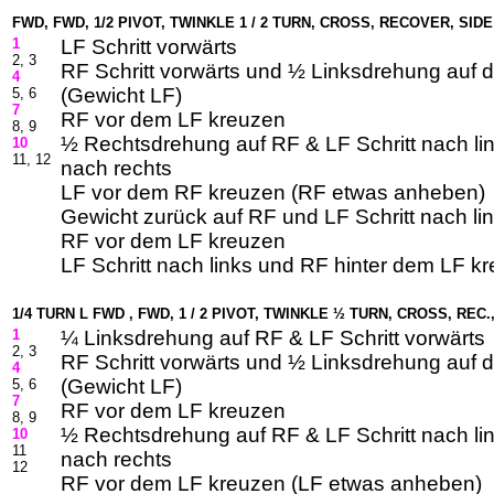
FWD, FWD, 1/2 PIVOT, TWINKLE 1 / 2 TURN, CROSS, RECOVER, SID
1
LF Schritt vorwärts
2, 3
RF Schritt vorwärts und ½ Linksdrehung auf 
4
(Gewicht LF)
5, 6
7
RF vor dem LF kreuzen
8, 9
½ Rechtsdrehung auf RF & LF Schritt nach lin
10
11, 12
nach rechts
LF vor dem RF kreuzen (RF etwas anheben)
Gewicht zurück auf RF und LF Schritt nach li
RF vor dem LF kreuzen
LF Schritt nach links und RF hinter dem LF k
1/4 TURN L FWD , FWD, 1 / 2 PIVOT, TWINKLE ½ TURN, CROSS, REC
1
¼ Linksdrehung auf RF & LF Schritt vorwärts
2, 3
RF Schritt vorwärts und ½ Linksdrehung auf 
4
(Gewicht LF)
5, 6
7
RF vor dem LF kreuzen
8, 9
½ Rechtsdrehung auf RF & LF Schritt nach lin
10
11
nach rechts
12
RF vor dem LF kreuzen (LF etwas anheben)