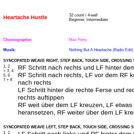
32 count / 4-wall
Heartache Hustle
Beginner, Intermediate
Choreographie:
Max Perry
Musik:
Nothing But A Heartache (Radio Edit)
SYNCOPATED WEAVE RIGHT, STEP BACK, TOUCH SIDE, CROSSING
1, 2
RF Schritt nach rechts und LF hinter d
+ 3, 4
RF Schritt nach rechts, LF vor dem RF k
5, 6
7 + 8
nach rechts
LF Schritt hinter die rechte Ferse und r
rechts auftippen
RF weit über dem LF kreuzen, LF etwa
heransetzen, RF weiter über dem LF kr
SYNCOPATED WEAVE LEFT, STEP BACK, TOUCH SIDE, CROSSING 
1, 2