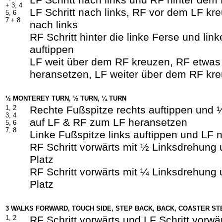
LF Schritt nach links und RF hinter dem
+ 3, 4
LF Schritt nach links, RF vor dem LF kre
5, 6
7 + 8
nach links
RF Schritt hinter die linke Ferse und lin
auftippen
LF weit über dem RF kreuzen, RF etwa
heransetzen, LF weiter über dem RF kr
½ MONTEREY TURN, ½ TURN, ¼ TURN
1, 2
Rechte Fußspitze rechts auftippen und
3, 4
auf LF & RF zum LF heransetzen
5, 6
7, 8
Linke Fußspitze links auftippen und LF
RF Schritt vorwärts mit ½ Linksdrehung 
Platz
RF Schritt vorwärts mit ¼ Linksdrehung 
Platz
3 WALKS FORWARD, TOUCH SIDE, STEP BACK, BACK, COASTER ST
1, 2
RF Schritt vorwärts und LF Schritt vorwä