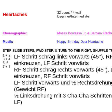
32 count / 4-wall
Heartaches
Beginner/Interm
ediate
Choreographie:
Moses Bourassa Jr. & Barbara Freche
Musik:
Happy Birthday Dear Heartache
STEP SLIDE STEPS, F
W
D STEP, ½ TURN TO THE RIGHT, SHUFFLE 
1 + 2
LF Schritt schräg links vorwärts (45°), R
3 + 4
einkreuzen, LF Schritt vorwärts
5, 6
7 + 8
RF Schritt schräg rechts vorwärts (45°),
einkreuzen, RF Schritt vorwärts
LF Schritt vorwärts und ½ Rechtsdrehun
(Gewicht RF)
½ Linksdrehung mit 3 Cha Cha Schritten 
LF)