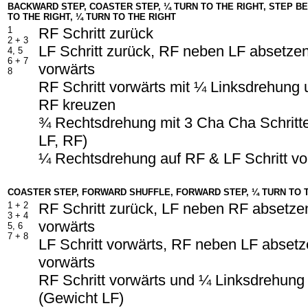
BACKWARD STEP, COASTER STEP, ¼ TURN TO THE RIGHT, STEP BE
TO THE RIGHT, ¼ TURN TO THE RIGHT
1
RF Schritt zurück
2 + 3
LF Schritt zurück, RF neben LF absetzen
4, 5
6 + 7
vorwärts
8
RF Schritt vorwärts mit ¼ Linksdrehung 
RF kreuzen
¾ Rechtsdrehung mit 3 Cha Cha Schritte
LF, RF)
¼ Rechtsdrehung auf RF & LF Schritt vo
COASTER STEP, FORWARD SHUFFLE, FORWARD STEP, ¼ TURN TO 
1 + 2
RF Schritt zurück, LF neben RF absetzen
3 + 4
vorwärts
5, 6
7 + 8
LF Schritt vorwärts, RF neben LF absetze
vorwärts
RF Schritt vorwärts und ¼ Linksdrehung
(Gewicht LF)