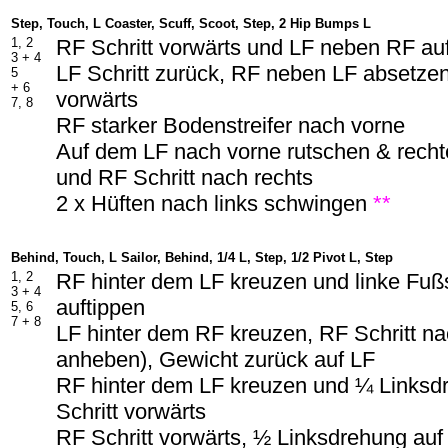
Step, Touch, L Coaster, Scuff, Scoot, Step, 2 Hip Bumps L
1, 2
RF Schritt vorwärts und LF neben RF au
3 +
4
LF Schritt zurück, RF neben LF absetzen
5
+ 6
vorwärts
7, 8
RF starker Bodenstreifer nach vorne
Auf dem LF nach vorne rutschen & rech
und RF Schritt nach rechts
2 x Hüften nach links schwingen
**
Behind, Touch, L Sailor, Behind, 1/4 L, Step, 1/2 Pivot L, Step
1, 2
RF hinter dem LF kreuzen und linke Fußs
3 +
4
auftippen
5, 6
7 +
8
LF hinter dem RF kreuzen, RF Schritt na
anheben), Gewicht zurück auf LF
RF hinter dem LF kreuzen und ¼ Linksd
Schritt vorwärts
RF Schritt vorwärts, ½ Linksdrehung auf