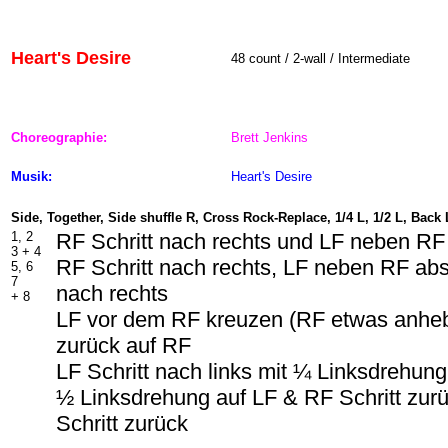
Heart's Desire
48
count / 2-wall / Intermediate
Choreographie:
Brett Jenkins
Musik:
Heart's Desire
Side, Together, Side shuffle R, Cross Rock-Replace, 1/4 L, 1/2 L, Back 
1, 2
RF Schritt nach rechts und LF neben RF
3 +
4
RF Schritt nach rechts, LF neben RF abs
5, 6
7
nach rechts
+ 8
LF vor dem RF kreuzen (RF etwas anhe
zurück auf RF
LF Schritt nach links mit ¼ Linksdrehung
½ Linksdrehung auf LF & RF Schritt zurü
Schritt zurück