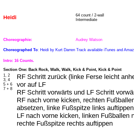
64 count / 2-wall
Heidi
Intermediate
Choreographie:
Audrey Watson
Choreographed To
: Heidi by Kurt Darren Track available iTunes and Ama
Intro: 16 Counts.
Section One: Back Rock, Walk, Walk, Kick & Point, Kick & Point
1, 2
RF Schritt zurück (linke Ferse leicht an
3, 4
vor auf LF
5 + 6
7 + 8
RF Schritt vorwärts und LF Schritt vorwä
RF nach vorne kicken, rechten Fußballe
absetzen, linke Fußspitze links auftippen
LF nach vorne kicken, linken Fußballen
rechte Fußspitze rechts auftippen