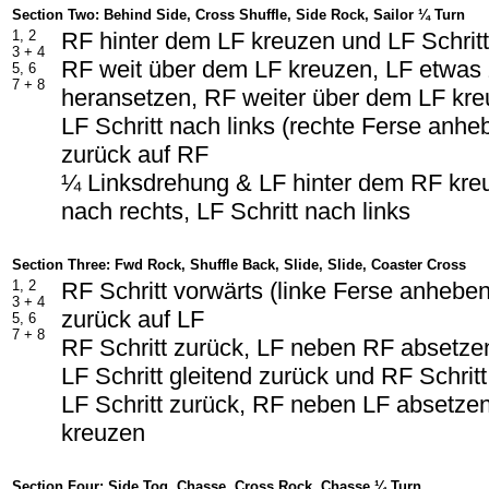
Section Two: Behind Side, Cross Shuffle, Side Rock, Sailor ¼ Turn
1, 2
RF hinter dem LF kreuzen und LF Schritt
3 + 4
RF weit über dem LF kreuzen, LF etwa
5, 6
7 + 8
heransetzen, RF weiter über dem LF kr
LF Schritt nach links (rechte Ferse anh
zurück auf RF
¼ Linksdrehung & LF hinter dem RF kreu
nach rechts, LF Schritt nach links
Section Three: Fwd Rock, Shuffle Back, Slide, Slide, Coaster Cross
1, 2
RF Schritt vorwärts (linke Ferse anhebe
3 + 4
zurück auf LF
5, 6
7 + 8
RF Schritt zurück, LF neben RF absetzen
LF Schritt gleitend zurück und RF Schritt
LF Schritt zurück, RF neben LF absetze
kreuzen
Section Four: Side Tog, Chasse, Cross Rock, Chasse ¼ Turn