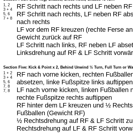
1, 2
RF Schritt nach rechts und LF neben RF
3 + 4
RF Schritt nach rechts, LF neben RF abs
5, 6
7 + 8
nach rechts
LF vor dem RF kreuzen (rechte Ferse a
Gewicht zurück auf RF
LF Schritt nach links, RF neben LF abse
Linksdrehung auf RF & LF Schritt vorwär
Section Five: Kick & Point x 2, Behind Unwind ½ Turn, Full Turn or W
1 + 2
RF nach vorne kicken, rechten Fußballe
3 + 4
absetzen, linke Fußspitze links auftippen
5, 6
7, 8
LF nach vorne kicken, linken Fußballen
7, 8
rechte Fußspitze rechts auftippen
RF hinter dem LF kreuzen und ½ Rechts
Fußballen (Gewicht RF)
½ Rechtsdrehung auf RF & LF Schritt z
Rechtsdrehung auf LF & RF Schritt vorw