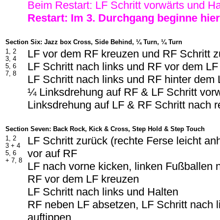
Beim Restart: LF Schritt vorwärts und Ha
Restart: Im 3. Durchgang beginne hie
Section Six: Jazz box Cross, Side Behind, ¼ Turn, ¼ Turn
1, 2
LF vor dem RF kreuzen und RF Schritt z
3, 4
LF Schritt nach links und RF vor dem LF
5, 6
7, 8
LF Schritt nach links und RF hinter dem
¼ Linksdrehung auf RF & LF Schritt vor
Linksdrehung auf LF & RF Schritt nach r
Section Seven: Back Rock, Kick & Cross, Step Hold & Step Touch
1, 2
LF Schritt zurück (rechte Ferse leicht a
3 + 4
vor auf RF
5, 6
+ 7, 8
LF nach vorne kicken, linken Fußballen
RF vor dem LF kreuzen
LF Schritt nach links und Halten
RF neben LF absetzen, LF Schritt nach 
auftippen