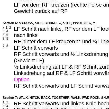
LF vor dem RF kreuzen (rechte Ferse a
Gewicht zurück auf RF
Section 6: & CROSS, SIDE, BEHIND, ¼, STEP, PIVOT ½, ½, ½
+ 1, 2
LF Schritt nach links, RF vor dem LF kre
3, 4
nach links
5, 6
7, 8
RF hinter dem LF kreuzen ** und ¼ Lin
7, 8
LF Schritt vorwärts
RF Schritt vorwärts und ½ Linksdrehung
(Gewicht LF)
½ Linksdrehung auf LF & RF Schritt zur
Linksdrehung auf RF & LF Schritt vorwär
Option
RF Schritt vorwärts und LF Schritt vorwä
Section 7: WALK, HITCH, BACK, TOGETHER, WALK, FWD ROCK, SHU
1, 2
RF Schritt vorwärts und linkes Knie ho
3, 4