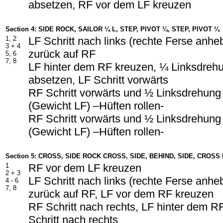
absetzen, RF vor dem LF kreuzen
Section 4: SIDE ROCK, SAILOR ¼ L, STEP, PIVOT ¼, STEP, PIVOT ¼
1, 2
LF Schritt nach links (rechte Ferse anh
3 + 4
zurück auf RF
5, 6
7, 8
LF hinter dem RF kreuzen, ¼ Linksdreh
absetzen, LF Schritt vorwärts
RF Schritt vorwärts und ½ Linksdrehung
(Gewicht LF) –Hüften rollen-
RF Schritt vorwärts und ½ Linksdrehung
(Gewicht LF) –Hüften rollen-
Section 5: CROSS, SIDE ROCK CROSS, SIDE, BEHIND, SIDE, CROSS
1
RF vor dem LF kreuzen
2 + 3
LF Schritt nach links (rechte Ferse anhe
4 - 6
7, 8
zurück auf RF, LF vor dem RF kreuzen
RF Schritt nach rechts, LF hinter dem R
Schritt nach rechts