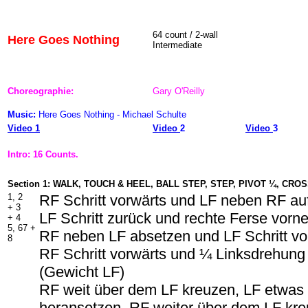
64 count / 2-wall
Here Goes Nothing
Intermediate
Choreographie:
Gary O'Reilly
Music:
Here Goes Nothing - Michael Schulte
Video 1
Video
2
Video
3
Intro: 16 Counts.
Section 1: WALK, TOUCH & HEEL, BALL STEP, STEP, PIVOT ¼, CR
1, 2
RF Schritt vorwärts und LF neben RF au
+ 3
LF Schritt zurück und rechte Ferse vorne
+ 4
5, 67 +
RF neben LF absetzen und LF Schritt vo
8
RF Schritt vorwärts und ¼ Linksdrehung
(Gewicht LF)
RF weit über dem LF kreuzen, LF etwa
heransetzen, RF weiter über dem LF kr