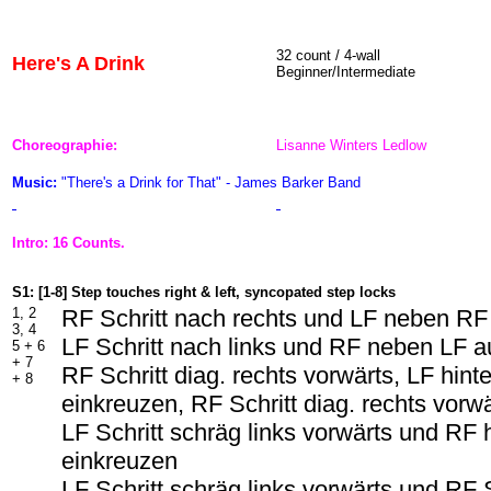
32 count / 4-wall
Here's A Drink
Beginner/Intermediate
Choreographie:
Lisanne Winters Ledlow
Music:
"There's a Drink for That" - James Barker Band
Intro: 16 Counts.
S1: [1-8] Step touches right & left, syncopated step locks
1, 2
RF Schritt nach rechts und LF neben RF
3, 4
LF Schritt nach links und RF neben LF a
5 + 6
+ 7
RF Schritt diag. rechts vorwärts, LF hin
+ 8
einkreuzen, RF Schritt diag. rechts vorw
LF Schritt schräg links vorwärts und RF 
einkreuzen
LF Schritt schräg links vorwärts und RF 