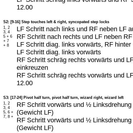
12.00
S2: [9-16] Step touches left & right, syncopated step locks
1, 2
LF Schritt nach links und RF neben LF a
3, 4
RF Schritt nach rechts und LF neben RF
5 + 6
+ 7
LF Schritt diag. links vorwärts, RF hinte
+ 8
LF Schritt diag. links vorwärts
RF Schritt schräg rechts vorwärts und L
einkreuzen
RF Schritt schräg rechts vorwärts und LF
12.00
S3: [17-24] Pivot half turn, pivot half turn, wizard right, wizard left
1, 2
RF Schritt vorwärts und ½ Linksdrehung
3, 4
(Gewicht LF)
5, 6 +
7, 8 +
RF Schritt vorwärts und ½ Linksdrehung
(Gewicht LF)