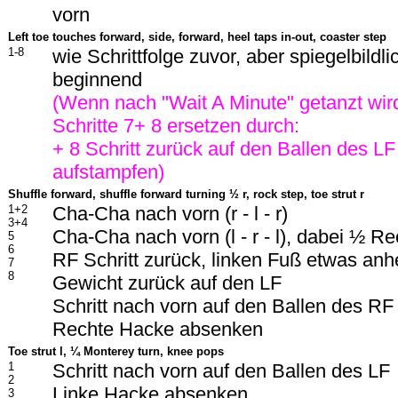
vorn
Left toe touches forward, side, forward, heel taps in-out, coaster step
1-8
wie Schrittfolge zuvor, aber spiegelbildlic
beginnend
(Wenn nach "Wait A Minute" getanzt wir
Schritte 7+ 8 ersetzen durch:
+ 8 Schritt zurück auf den Ballen des L
aufstampfen)
Shuffle forward, shuffle forward turning
½ r, rock step, toe strut r
1+2
Cha-Cha nach vorn (r - l - r)
3+4
Cha-Cha nach vorn (l - r - l), dabei ½ R
5
6
RF Schritt zurück, linken Fuß etwas an
7
8
Gewicht zurück auf den LF
Schritt nach vorn auf den Ballen des RF
Rechte Hacke absenken
Toe strut l,
¼ Monterey turn, knee pops
1
Schritt nach vorn auf den Ballen des LF
2
Linke Hacke absenken
3