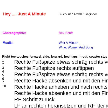
Hey .... Just A Minute
32 count / 4-wall / Beginner
Choreographie:
Bev Senft
Musik:
Wait A Minute
Wine, Women And Song
Right toe touches forward, side, forward, heel taps in-out, coaster step
1
Rechte Fußspitze etwas schräg rechts v
2
Rechte Fußspitze rechts auftippen
3
4
Rechte Fußspitze etwas schräg rechts v
5
6
Rechte Hacke absenken und mit den Fi
7
Rechte Hacke anheben und nach rechts
+8
Rechte Hacke absenken und mit den Fi
RF Schritt zurück
LF an rechten heransetzen und RF klein