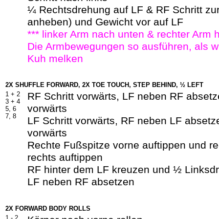
¼ Rechtsdrehung auf LF & RF Schritt zu
anheben) und Gewicht vor auf LF
*** linker Arm nach unten & rechter Arm 
Die Armbewegungen so ausführen, als w
Kuh melken
2X SHUFFLE FORWARD, 2X TOE TOUCH, STEP BEHIND, ½ LEFT
1 +
2
RF Schritt vorwärts, LF neben RF absetz
3 +
4
vorwärts
5, 6
7, 8
LF Schritt vorwärts, RF neben LF absetze
vorwärts
Rechte Fußspitze vorne auftippen und r
rechts auftippen
RF hinter dem LF kreuzen und ½ Linksd
LF neben RF absetzen
2X FORWARD BODY ROLLS
1 -
2