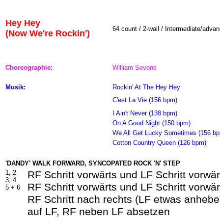
Hey Hey
64
count / 2-wall / Intermediate/adva
(Now We're Rockin')
Choreographie:
William Sevone
Musik:
Rockin' At The Hey Hey
C'est La Vie (156 bpm)
I Ain't Never (138 bpm)
On A Good Night (150 bpm)
We All Get Lucky Sometimes (156 b
Cotton Country Queen (126 bpm)
'
DANDY' WALK FORWARD, SYNCOPATED ROCK 'N' STEP
1, 2
RF Schritt vorwärts und LF Schritt vorwär
3, 4
RF Schritt vorwärts und LF Schritt vorwär
5 +
6
RF Schritt nach rechts (LF etwas anhebe
auf LF, RF neben LF absetzen