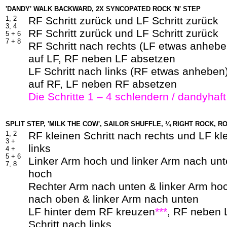
'DANDY' WALK BACKWARD, 2X SYNCOPATED ROCK 'N' STEP
1, 2
RF Schritt zurück und LF Schritt zurück
3, 4
RF Schritt zurück und LF Schritt zurück
5 +
6
7 +
8
RF Schritt nach rechts (LF etwas anhebe
auf LF, RF neben LF absetzen
LF Schritt nach links (RF etwas anheben
auf RF, LF neben RF absetzen
Die Schritte 1 – 4 schlendern / dandyhaf
SPLIT STEP, 'MILK THE COW', SAILOR SHUFFLE, ¼ RIGHT ROCK, R
1, 2
RF kleinen Schritt nach rechts und LF kl
3 +
links
4 +
5 +
6
Linker Arm hoch und linker Arm nach unt
7, 8
hoch
Rechter Arm nach unten & linker Arm ho
nach oben & linker Arm nach unten
LF hinter dem RF kreuzen
***
, RF neben 
Schritt nach links