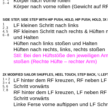
Körper nach vorne rollen
3 -
4
Körper nach vorne rollen (Gewicht auf 
SIDE STEP, SIDE STEP WITH HIP PUSH, HOLD, HIP PUSH, HOLD, 3X
1
LF kleinen Schritt nach links
2 ,3
RF kleinen Schritt nach rechts & Hüften 
4, 5
6 - 8
und Halten
Hüften nach links stoßen und Halten
Hüften nach rechts, links, rechts stoßen
Stil: Bei den Hüftstöße den jeweiligen A
stoßen (Rechte Hüfte – rechter Arm)
2X MODIFIED SAILOR SHUFFLES, HEEL TOUCH, STEP BACK, ¼ LEF
1 +
2
LF hinter dem RF kreuzen, RF neben LF
3 +
4
Schritt vorwärts
5,
6
7,
8
RF hinter dem LF kreuzen, LF neben RF
Schritt vorwärts
Linke Ferse vorne auftippen und LF Schri