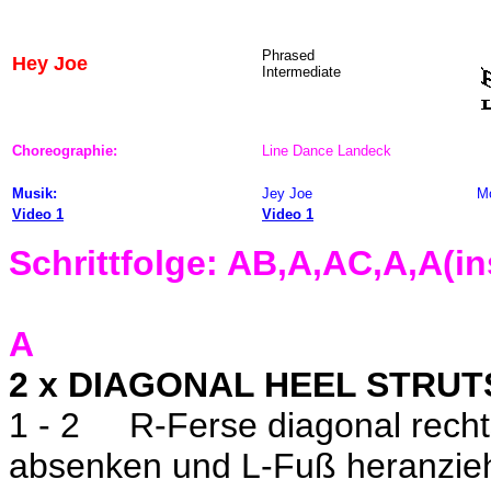
Phrased
Hey Joe
Intermediate
Choreographie:
Line Dance Landeck
Musik:
Jey Joe
M
Video 1
Video 1
Schrittfolge: AB,A,AC,A,A(i
A
2 x DIAGONAL HEEL STRUTS
1 - 2
R-Ferse diagonal recht
absenken und L-Fuß heranzie