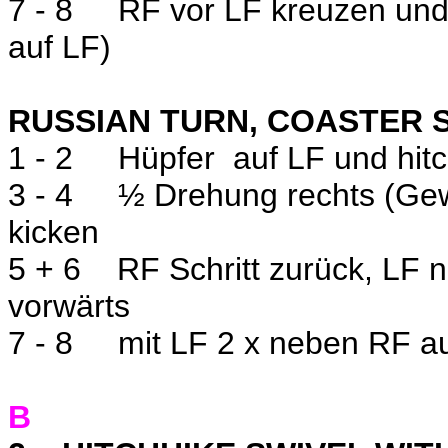
7 - 8
RF vor LF kreuzen und
auf LF)
RUSSIAN TURN, COASTER S
1 - 2
Hüpfer
auf LF und hitc
3 - 4
½ Drehung rechts (Gewi
kicken
5 + 6
RF Schritt zurück, LF 
vorwärts
7 - 8
mit LF 2 x neben RF a
B