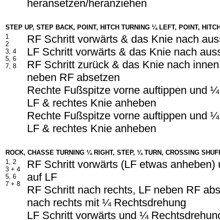
heransetzen/heranziehen
STEP UP, STEP BACK, POINT, HITCH TURNING ¼ LEFT, POINT, HITC
1
RF Schritt vorwärts & das Knie nach au
2
LF Schritt vorwärts & das Knie nach au
3, 4
5, 6
RF Schritt zurück & das Knie nach inne
7, 8
neben RF absetzen
Rechte Fußspitze vorne auftippen und ¼
LF & rechtes Knie anheben
Rechte Fußspitze vorne auftippen und ¼
LF & rechtes Knie anheben
ROCK, CHASSE TURNING ¼ RIGHT, STEP, ¼ TURN, CROSSING SHUF
1, 2
RF Schritt vorwärts (LF etwas anheben)
3 +
4
auf LF
5, 6
7 +
8
RF Schritt nach rechts, LF neben RF abs
nach rechts mit ¼ Rechtsdrehung
LF Schritt vorwärts und ¼ Rechtsdrehun