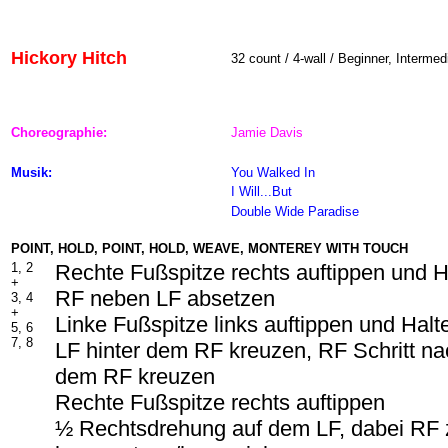
Hickory Hitch
32 count / 4-wall / Beginner, Intermed
Choreographie:
Jamie Davis
Musik:
You Walked In
I Will...But
Double Wide Paradise
POINT, HOLD, POINT, HOLD, WEAVE, MONTEREY WITH TOUCH
1, 2
Rechte Fußspitze rechts auftippen und H
+
RF neben LF absetzen
3, 4
+
Linke Fußspitze links auftippen und Halt
5, 6
7, 8
LF hinter dem RF kreuzen, RF Schritt na
dem RF kreuzen
Rechte Fußspitze rechts auftippen
½ Rechtsdrehung auf dem LF, dabei RF