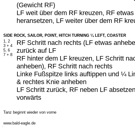
(Gewicht RF)
LF weit über dem RF kreuzen, RF etwas
heransetzen, LF weiter über dem RF kr
SIDE ROCK, SAILOR, POINT, HITCH TURNING ¼ LEFT, COASTER
1, 2
RF Schritt nach rechts (LF etwas anheb
3 +
4
zurück auf LF
5, 6
7 +
8
RF hinter dem LF kreuzen, LF Schritt na
anheben), RF Schritt nach rechts
Linke Fußspitze links auftippen und ¼ L
& rechtes Knie anheben
LF Schritt zurück, RF neben LF absetzen,
vorwärts
Tanz beginnt wieder von vorne
-
www.bald-eagle.de