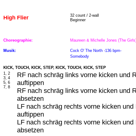
32 count / 2-wall
High Flier
Beginner
Choreographie:
Maureen & Michelle Jones (The Girls
Musik:
Cock O' The North -136 bpm-
Somebody
KICK, TOUCH, KICK, STEP, KICK, TOUCH, KICK, STEP
1, 2
RF nach schräg links vorne kicken und 
3, 4
auftippen
5, 6
7, 8
RF nach schräg links vorne kicken und 
absetzen
LF nach schräg rechts vorne kicken un
auftippen
LF nach schräg rechts vorne kicken un
absetzen