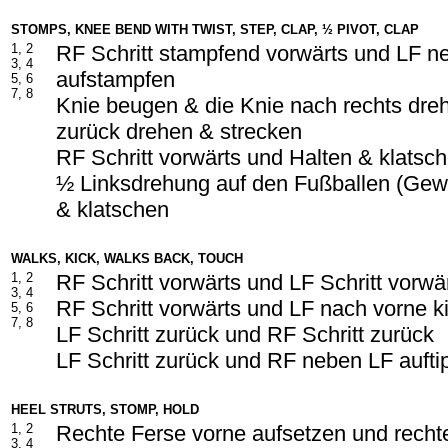
STOMPS, KNEE BEND WITH TWIST, STEP, CLAP, ½ PIVOT, CLAP
1, 2
RF Schritt stampfend vorwärts und LF 
3, 4
aufstampfen
5, 6
7, 8
Knie beugen & die Knie nach rechts dre
zurück drehen & strecken
RF Schritt vorwärts und Halten & klatsc
½ Linksdrehung auf den Fußballen (Gew
& klatschen
WALKS, KICK, WALKS BACK, TOUCH
1, 2
RF Schritt vorwärts und LF Schritt vorwä
3, 4
RF Schritt vorwärts und LF nach vorne k
5, 6
7, 8
LF Schritt zurück und RF Schritt zurück
LF Schritt zurück und RF neben LF aufti
HEEL STRUTS, STOMP, HOLD
1, 2
Rechte Ferse vorne aufsetzen und recht
3, 4