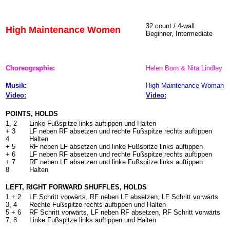
32 count / 4-wall
High Maintenance Women
Beginner, Intermediate
Choreographie:
Helen Born & Nita Lindley
Musik:
High Maintenance Woman
Video:
Video:
POINTS, HOLDS
1, 2
Linke Fußspitze links auftippen und Halten
+ 3
LF neben RF absetzen und rechte Fußspitze rechts auftippen
4
Halten
+ 5
RF neben LF absetzen und linke Fußspitze links auftippen
+ 6
LF neben RF absetzen und rechte Fußspitze rechts auftippen
+ 7
RF neben LF absetzen und linke Fußspitze links auftippen
8
Halten
LEFT, RIGHT FORWARD SHUFFLES, HOLDS
1 + 2
LF Schritt vorwärts, RF neben LF absetzen, LF Schritt vorwärts
3, 4
Rechte Fußspitze rechts auftippen und Halten
5 + 6
RF Schritt vorwärts, LF neben RF absetzen, RF Schritt vorwärts
7, 8
Linke Fußspitze links auftippen und Halten