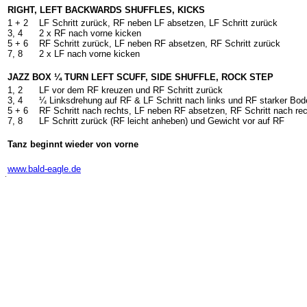
RIGHT, LEFT BACKWARDS SHUFFLES, KICKS
1 + 2
LF Schritt zurück, RF neben LF absetzen, LF Schritt zurück
3, 4
2 x RF nach vorne kicken
5 + 6
RF Schritt zurück, LF neben RF absetzen, RF Schritt zurück
7, 8
2 x LF nach vorne kicken
JAZZ BOX ¼ TURN LEFT SCUFF, SIDE SHUFFLE, ROCK STEP
1, 2
LF vor dem RF kreuzen und RF Schritt zurück
3, 4
¼ Linksdrehung auf RF & LF Schritt nach links und RF starker Bode
5 + 6
RF Schritt nach rechts, LF neben RF absetzen, RF Schritt nach re
7, 8
LF Schritt zurück (RF leicht anheben) und Gewicht vor auf RF
Tanz beginnt wieder von vorne
-
www.bald-eagle.de