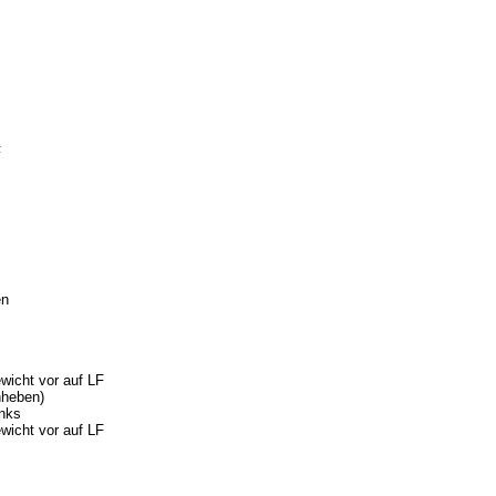
F
en
wicht vor auf LF
nheben)
inks
wicht vor auf LF