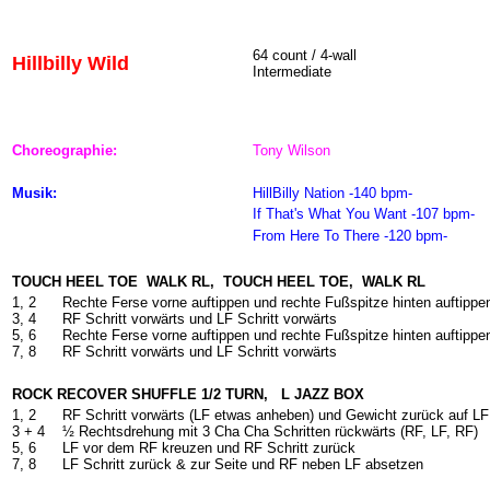
64
count / 4-wall
Hillbilly Wild
Intermediate
Choreographie:
Tony Wilson
Musik:
HillBilly Nation -140 bpm-
If That's What You Want -107 bpm-
From Here To There -120 bpm-
TOUCH HEEL TOE
WALK RL,
TOUCH HEEL TOE,
WALK RL
1, 2
Rechte Ferse vorne auftippen und rechte Fußspitze hinten auftippe
3, 4
RF Schritt vorwärts und LF Schritt vorwärts
5, 6
Rechte Ferse vorne auftippen und rechte Fußspitze hinten auftippe
7, 8
RF Schritt vorwärts und LF Schritt vorwärts
ROCK RECOVER SHUFFLE 1/2 TURN,
L JAZZ BOX
1, 2
RF Schritt vorwärts (LF etwas anheben) und Gewicht zurück auf LF
3 +
4
½ Rechtsdrehung mit 3 Cha Cha Schritten rückwärts (RF, LF, RF)
5, 6
LF vor dem RF kreuzen und RF Schritt zurück
7, 8
LF Schritt zurück & zur Seite und RF neben LF absetzen