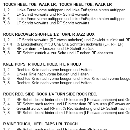
TOUCH HEEL TOE
WALK LR,
TOUCH HEEL TOE, WALK LR
1, 2
Linke Ferse vorne auftippen und linke Fußspitze hinten auftippen
3, 4
LF Schritt vorwärts und RF Schritt vorwärts
5, 6
Linke Ferse vorne auftippen und linke Fußspitze hinten auftippen
7, 8
LF Schritt vorwärts und RF Schritt vorwärts
ROCK RECOVER SHUFFLE 1/2 TURN, R JAZZ BOX
1, 2
LF Schritt vorwärts (RF etwas anheben) und Gewicht zurück auf R
3 +
4
½ Linksdrehung mit 3 Cha Cha Schritten rückwärts (LF, RF, LF)
5, 6
RF vor dem LF kreuzen und LF Schritt zurück
7, 8
RF Schritt zurück & zur Seite und LF neben RF absetzen
KNEE POPS
R HOLD L HOLD, R L R HOLD
1, 2
Rechtes Knie nach vorne beugen und Halten
3, 4
Linkes Knie nach vorne beugen und Halten
5, 6
Rechtes Knie nach vorne beugen und linkes Knie nach vorne beug
7, 8
Rechtes Knie nach vorne beugen und Halten
ROCK REC. SIDE
ROCK 1/4 TURN SIDE ROCK REC.
1, 2
RF Schritt leicht hinter dem LF kreuzen (LF etwas anheben) und Ge
3, 4
RF Schritt nach rechts und LF hinter dem RF kreuzen (RF etwas a
5, 6
Gewicht zurück auf RF mit ¼ Rechtsdrehung und LF Schritt nach l
7, 8
RF Schritt leicht hinter dem LF kreuzen (LF etwas anheben) und Ge
R VINE TOUCH,
HEEL TAPS LRL TOUCH
1, 2
RF Schritt nach rechts und LF hinter dem RF kreuzen