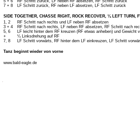
5 + 6
RF Schritt zurück, LF neben RF absetzen, RF Schritt zurück
7 +
8
LF Schritt zurück, RF neben LF absetzen, LF Schritt zurück
SIDE TOGETHER, CHASSE RIGHT, ROCK RECOVER, ¼ LEFT TURN, 
1, 2
RF Schritt nach rechts und LF neben RF absetzen
3 +
4
RF Schritt nach rechts, LF neben RF absetzen, RF Schritt nach rec
5, 6
LF leicht hinter dem RF kreuzen (RF etwas anheben) und Gewicht v
+
¼ Linksdrehung auf RF
7, 8
LF Schritt vorwärts, RF hinter dem LF einkreuzen, LF Schritt vorwär
Tanz beginnt wieder von vorne
-
www.bald-eagle.de