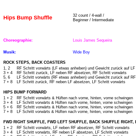
32
count / 4-wall /
Hips Bump Shuffle
Beginner / Intermediate
Choreographie:
Louis James Sequeira
Musik:
Wide Boy
ROCK STEPS, BACK COASTERS
1,
2
RF Schritt vorwärts (LF etwas anheben) und Gewicht zurück auf LF
3 +
4
RF Schritt zurück, LF neben RF absetzen, RF Schritt vorwärts
5, 6
LF Schritt vorwärts (RF etwas anheben) und Gewicht zurück auf RF
7 +
8
LF Schritt zurück, RF neben LF absetzen, LF Schritt vorwärts
HIPS BUMP FORWARD
1 +
2
RF Schritt vorwärts & Hüften nach vorne, hinten, vorne schwingen
3 +
4
LF Schritt vorwärts & Hüften nach vorne, hinten, vorne schwingen
5 +
6
RF Schritt vorwärts & Hüften nach vorne, hinten, vorne schwingen
7 +
8
LF Schritt vorwärts & Hüften nach vorne, hinten, vorne schwingen
FWD RIGHT SHUFFLE, FWD LEFT SHUFFLE, BACK SHUFFLE RIGHT,
1 + 2
RF Schritt vorwärts, LF neben RF absetzen, RF Schritt vorwärts
3 + 4
LF Schritt vorwärts, RF neben LF absetzen, LF Schritt vorwärts