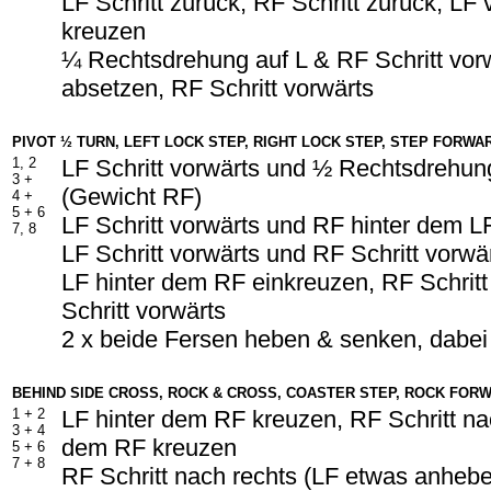
LF Schritt zurück, RF Schritt zurück, LF
kreuzen
¼ Rechtsdrehung auf L & RF Schritt vor
absetzen, RF Schritt vorwärts
PIVOT ½ TURN, LEFT LOCK STEP, RIGHT LOCK STEP, STEP FORWA
1, 2
LF Schritt vorwärts und ½ Rechtsdrehun
3 +
(Gewicht RF)
4 +
5 +
6
LF Schritt vorwärts und RF hinter dem L
7, 8
LF Schritt vorwärts und RF Schritt vorwä
LF hinter dem RF einkreuzen, RF Schritt
Schritt vorwärts
2 x beide Fersen heben & senken, dabe
BEHIND SIDE CROSS, ROCK & CROSS, COASTER STEP, ROCK FOR
1 +
2
LF hinter dem RF kreuzen, RF Schritt na
3 +
4
dem RF kreuzen
5 +
6
7 +
8
RF Schritt nach rechts (LF etwas anheb