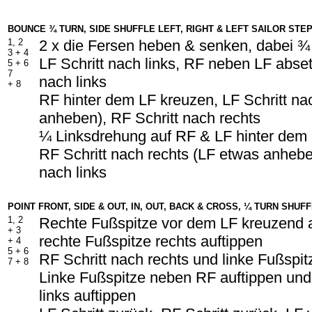
BOUNCE ¾ TURN, SIDE SHUFFLE LEFT, RIGHT & LEFT SAILOR STEP 
1, 2
2 x die Fersen heben & senken, dabei 
3 +
4
LF Schritt nach links, RF neben LF abset
5 +
6
7
nach links
+ 8
RF hinter dem LF kreuzen, LF Schritt na
anheben), RF Schritt nach rechts
¼ Linksdrehung auf RF & LF hinter dem
RF Schritt nach rechts (LF etwas anhebe
nach links
POINT FRONT, SIDE & OUT, IN, OUT, BACK & CROSS, ¼ TURN SHUF
1, 2
Rechte Fußspitze vor dem LF kreuzend 
+
3
rechte Fußspitze rechts auftippen
+ 4
5 +
6
RF Schritt nach rechts und linke Fußspitz
7 +
8
Linke Fußspitze neben RF auftippen und
links auftippen