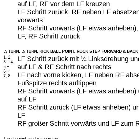
auf LF, RF vor dem LF kreuzen
LF Schritt zurück, RF neben LF absetzen
vorwärts
RF Schritt vorwärts (LF etwas anheben),
LF, RF Schritt zurück
¼ TURN, ½ TURN, KICK BALL POINT, ROCK STEP FORWARD & BACK
1, 2
LF Schritt zurück mit ¼ Linksdrehung u
3 +
4
auf LF & RF Schritt nach rechts
5 +
6 +
LF nach vorne kicken, LF neben RF abse
7, 8
Fußspitze rechts auftippen
RF Schritt vorwärts (LF etwas anheben)
auf LF
RF Schritt zurück (LF etwas anheben) u
LF
RF großer Schritt vorwärts und LF zum 
Tanz beginnt wieder von vorne