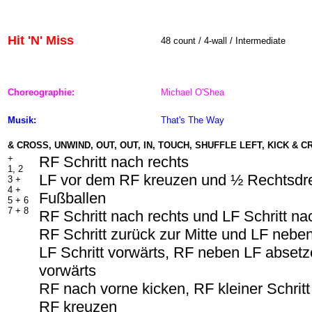
Hit 'N' Miss
48
count / 4-wall / Intermediate
Choreographie:
Michael O'Shea
Musik:
That's The Way
& CROSS, UNWIND, OUT, OUT, IN, TOUCH, SHUFFLE LEFT, KICK & 
+
RF Schritt nach rechts
1, 2
LF vor dem RF kreuzen und ½ Rechtsdr
3 +
4 +
Fußballen
5 +
6
7 +
8
RF Schritt nach rechts und LF Schritt na
RF Schritt zurück zur Mitte und LF neb
LF Schritt vorwärts, RF neben LF absetze
vorwärts
RF nach vorne kicken, RF kleiner Schrit
RF kreuzen