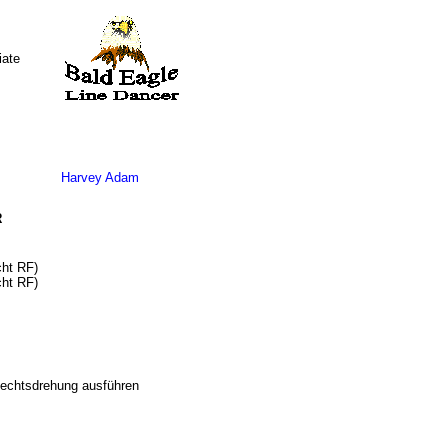
iate
Harvey Adam
R
cht RF)
cht RF)
Rechtsdrehung ausführen