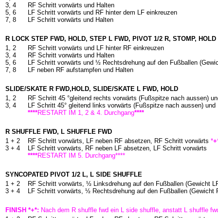
3, 4
RF Schritt vorwärts und Halten
5, 6
LF Schritt vorwärts und RF hinter dem LF einkreuzen
7, 8
LF Schritt vorwärts und Halten
R LOCK STEP FWD, HOLD, STEP L FWD, PIVOT 1/2 R, STOMP, HOLD
1, 2
RF Schritt vorwärts und LF hinter RF einkreuzen
3, 4
RF Schritt vorwärts und Halten
5, 6
LF Schritt vorwärts und ½ Rechtsdrehung auf den Fußballen (Gewi
7, 8
LF neben RF aufstampfen und Halten
SLIDE/SKATE R FWD,HOLD, SLIDE/SKATE L FWD, HOLD
1, 2
RF Schritt 45 °gleitend rechts vorwärts (Fußspitze nach aussen) un
3, 4
LF Schritt 45° gleitend links vorwärts (Fußspitze nach aussen) und
****
RESTART IM 1, 2 & 4. Durchgang
****
R SHUFFLE FWD, L SHUFFLE FWD
1 +
2
RF Schritt vorwärts, LF neben RF absetzen, RF Schritt vorwärts
*
+
3 +
4
LF Schritt vorwärts, RF neben LF absetzen, LF Schritt vorwärts
****
RESTART IM 5. Durchgang****
SYNCOPATED PIVOT 1/2 L, L SIDE SHUFFLE
1 +
2
RF Schritt vorwärts, ½ Linksdrehung auf den Fußballen (Gewicht LF
3 +
4
LF Schritt vorwärts, ½ Rechtsdrehung auf den Fußballen (Gewicht R
FINISH *+*:
Nach dem R shuffle fwd ein L side shuffle, anstatt L shuffle fw