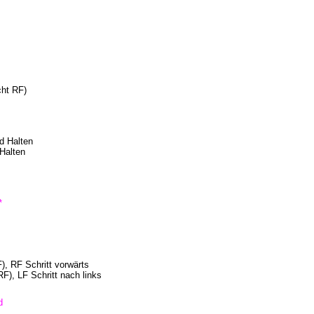
cht RF)
d Halten
 Halten
*
), RF Schritt vorwärts
F), LF Schritt nach links
d