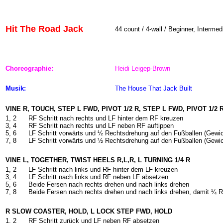
Hit The Road Jack
44
count / 4-wall / Beginner, Intermed
Choreographie:
Heidi Leigep-Brown
Musik:
The House That Jack Built
VINE R, TOUCH, STEP L FWD, PIVOT 1/2 R, STEP L FWD, PIVOT 1/2 
1, 2
RF Schritt nach rechts und LF hinter dem RF kreuzen
3, 4
RF Schritt nach rechts und LF neben RF auftippen
5, 6
LF Schritt vorwärts und ½ Rechtsdrehung auf den Fußballen (Gewi
7, 8
LF Schritt vorwärts und ½ Rechtsdrehung auf den Fußballen (Gewi
VINE L, TOGETHER, TWIST HEELS R,L,R, L TURNING 1/4 R
1, 2
LF Schritt nach links und RF hinter dem LF kreuzen
3, 4
LF Schritt nach links und RF neben LF absetzen
5, 6
Beide Fersen nach rechts drehen und nach links drehen
7, 8
Beide Fersen nach rechts drehen und nach links drehen, damit ¼ 
R SLOW COASTER, HOLD, L LOCK STEP FWD, HOLD
1, 2
RF Schritt zurück und LF neben RF absetzen