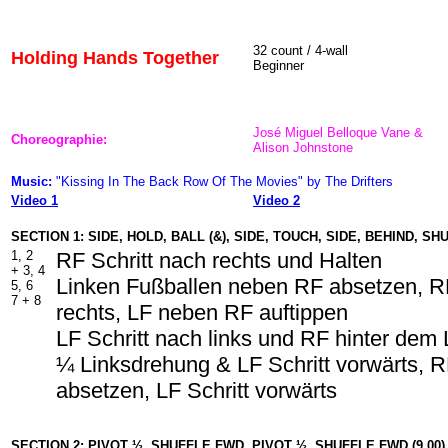
32 count / 4-wall
Holding Hands Together
Beginner
José Miguel Belloque Vane &
Choreographie:
Alison Johnstone
Music:
"Kissing In The Back Row Of The Movies" by The Drifters
Video 1
Video 2
SECTION 1: SIDE, HOLD, BALL (&), SIDE, TOUCH, SIDE, BEHIND, SHU
1, 2
RF Schritt nach rechts und Halten
+ 3, 4
Linken Fußballen neben RF absetzen, RF
5, 6
7 + 8
rechts, LF neben RF auftippen
LF Schritt nach links und RF hinter dem
¼ Linksdrehung & LF Schritt vorwärts, 
absetzen, LF Schritt vorwärts
SECTION 2: PIVOT ½, SHUFFLE FWD, PIVOT ½, SHUFFLE FWD (9.00)