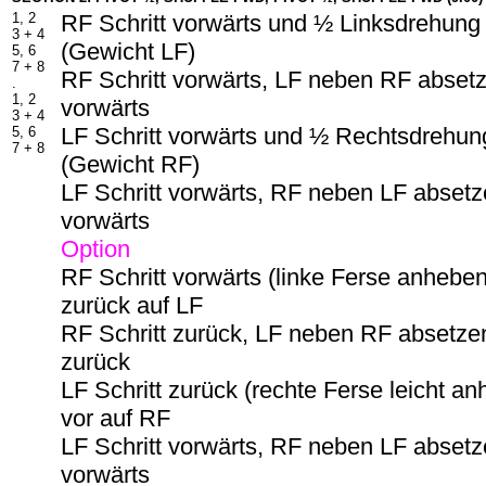
1, 2
RF Schritt vorwärts und ½ Linksdrehung
3 + 4
(Gewicht LF)
5, 6
7 + 8
RF Schritt vorwärts, LF neben RF absetz
.
1, 2
vorwärts
3 + 4
LF Schritt vorwärts und ½ Rechtsdrehun
5, 6
7 + 8
(Gewicht RF)
LF Schritt vorwärts, RF neben LF absetze
vorwärts
Option
RF Schritt vorwärts (linke Ferse anhebe
zurück auf LF
RF Schritt zurück, LF neben RF absetzen
zurück
LF Schritt zurück (rechte Ferse leicht a
vor auf RF
LF Schritt vorwärts, RF neben LF absetze
vorwärts