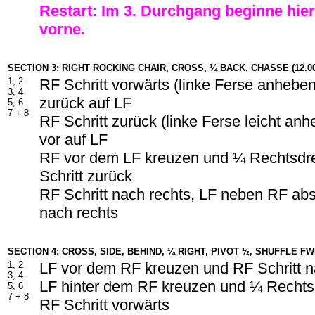
Restart: Im 3. Durchgang beginne hie
vorne.
SECTION 3: RIGHT ROCKING CHAIR, CROSS, ¼ BACK, CHASSE (12.00
1, 2
RF Schritt vorwärts (linke Ferse anhebe
3, 4
zurück auf LF
5, 6
7 + 8
RF Schritt zurück (linke Ferse leicht an
vor auf LF
RF vor dem LF kreuzen und ¼ Rechtsdr
Schritt zurück
RF Schritt nach rechts, LF neben RF abs
nach rechts
SECTION 4: CROSS, SIDE, BEHIND, ¼ RIGHT, PIVOT ½, SHUFFLE FWD
1, 2
LF vor dem RF kreuzen und RF Schritt 
3, 4
LF hinter dem RF kreuzen und ¼ Rechts
5, 6
7 + 8
RF Schritt vorwärts