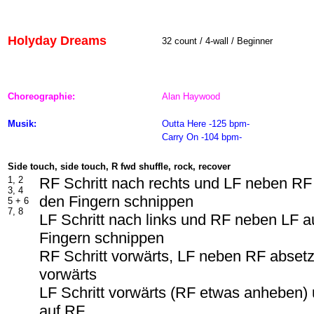
Holyday Dreams
32 count / 4-wall / Beginner
Choreographie:
Alan Haywood
Musik:
Outta Here -125 bpm-
Carry On -104 bpm-
Side touch, side touch, R fwd shuffle, rock, recover
1, 2
RF Schritt nach rechts und LF neben RF 
3, 4
den Fingern schnippen
5 +
6
7, 8
LF Schritt nach links und RF neben LF a
Fingern schnippen
RF Schritt vorwärts, LF neben RF absetz
vorwärts
LF Schritt vorwärts (RF etwas anheben)
auf RF