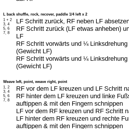
L back shuffle, rock, recover, paddle 1/4 left x 2
1 +
2
LF Schritt zurück, RF neben LF absetzen
3, 4
RF Schritt zurück (LF etwas anheben) u
5, 6
7, 8
LF
RF Schritt vorwärts und ¼ Linksdrehung
(Gewicht LF)
RF Schritt vorwärts und ¼ Linksdrehung
(Gewicht LF)
Weave left, point, weave right, point
1, 2
RF vor dem LF kreuzen und LF Schritt na
3, 4
RF hinter dem LF kreuzen und linke Fußs
5, 6
7, 8
auftippen & mit den Fingern schnippen
LF vor dem RF kreuzen und RF Schritt n
LF hinter dem RF kreuzen und rechte Fu
auftippen & mit den Fingern schnippen