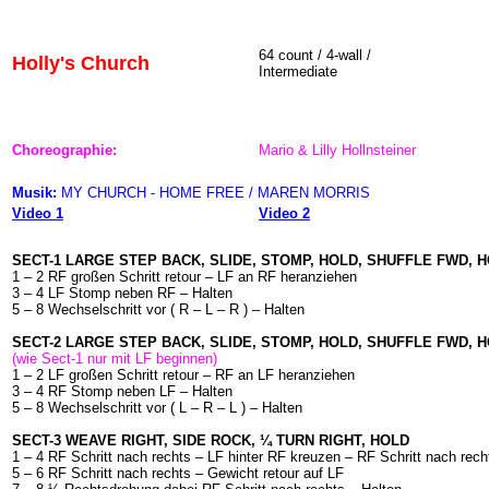
64
count / 4-wall /
Holly's Church
Intermediate
Choreographie:
Mario & Lilly Hollnsteiner
Musik:
MY CHURCH - HOME FREE / MAREN MORRIS
Video 1
Video 2
SECT-1 LARGE STEP BACK, SLIDE, STOMP, HOLD, SHUFFLE FWD, 
1 – 2 RF großen Schritt retour – LF an RF heranziehen
3 – 4 LF Stomp neben RF – Halten
5 – 8 Wechselschritt vor ( R – L – R ) – Halten
SECT-2 LARGE STEP BACK, SLIDE, STOMP, HOLD, SHUFFLE FWD, 
(wie Sect-1 nur mit LF beginnen)
1 – 2 LF großen Schritt retour – RF an LF heranziehen
3 – 4 RF Stomp neben LF – Halten
5 – 8 Wechselschritt vor ( L – R – L ) – Halten
SECT-3 WEAVE RIGHT, SIDE ROCK, ¼ TURN RIGHT, HOLD
1 – 4 RF Schritt nach rechts – LF hinter RF kreuzen – RF Schritt nach rec
5 – 6 RF Schritt nach rechts – Gewicht retour auf LF