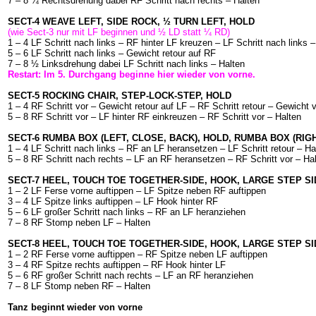
7 – 8 ¼ Rechtsdrehung dabei RF Schritt nach rechts – Halten
SECT-4 WEAVE LEFT, SIDE ROCK, ½ TURN LEFT, HOLD
(wie Sect-3 nur mit LF beginnen und ½ LD statt ¼ RD)
1 – 4 LF Schritt nach links – RF hinter LF kreuzen – LF Schritt nach links
5 – 6 LF Schritt nach links – Gewicht retour auf RF
7 – 8 ½ Linksdrehung dabei LF Schritt nach links – Halten
Restart: Im 5. Durchgang beginne hier wieder von vorne.
SECT-5 ROCKING CHAIR, STEP-LOCK-STEP, HOLD
1 – 4 RF Schritt vor – Gewicht retour auf LF – RF Schritt retour – Gewicht 
5 – 8 RF Schritt vor – LF hinter RF einkreuzen – RF Schritt vor – Halten
SECT-6 RUMBA BOX (LEFT, CLOSE, BACK), HOLD, RUMBA BOX (RIGH
1 – 4 LF Schritt nach links – RF an LF heransetzen – LF Schritt retour – Ha
5 – 8 RF Schritt nach rechts – LF an RF heransetzen – RF Schritt vor – Ha
SECT-7 HEEL, TOUCH TOE TOGETHER-SIDE, HOOK, LARGE STEP SI
1 – 2 LF Ferse vorne auftippen – LF Spitze neben RF auftippen
3 – 4 LF Spitze links auftippen – LF Hook hinter RF
5 – 6 LF großer Schritt nach links – RF an LF heranziehen
7 – 8 RF Stomp neben LF – Halten
SECT-8 HEEL, TOUCH TOE TOGETHER-SIDE, HOOK, LARGE STEP SI
1 – 2 RF Ferse vorne auftippen – RF Spitze neben LF auftippen
3 – 4 RF Spitze rechts auftippen – RF Hook hinter LF
5 – 6 RF großer Schritt nach rechts – LF an RF heranziehen
7 – 8 LF Stomp neben RF – Halten
Tanz beginnt wieder von vorne