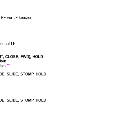
 – RF vor LF kreuzen
vor auf LF
T, CLOSE, FWD), HOLD
lten
lten
**
DE, SLIDE, STOMP, HOLD
DE, SLIDE, STOMP, HOLD