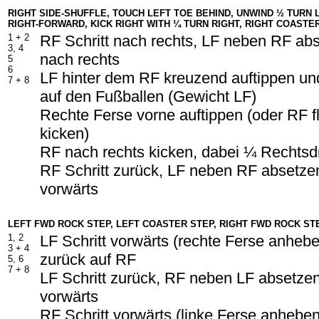
RIGHT SIDE-SHUFFLE, TOUCH LEFT TOE BEHIND, UNWIND ½ TURN L
RIGHT-FORWARD, KICK RIGHT WITH ¼ TURN RIGHT, RIGHT COASTE
1 + 2
RF Schritt nach rechts, LF neben RF abs
3, 4
nach rechts
5
6
LF hinter dem RF kreuzend auftippen u
7 + 8
auf den Fußballen (Gewicht LF)
Rechte Ferse vorne auftippen (oder RF f
kicken)
RF nach rechts kicken, dabei ¼ Rechts
RF Schritt zurück, LF neben RF absetzen
vorwärts
LEFT F
W
D ROCK STEP, LEFT COASTER STEP, RIGHT F
W
D ROCK ST
1, 2
LF Schritt vorwärts (rechte Ferse anheb
3 + 4
zurück auf RF
5, 6
7 + 8
LF Schritt zurück, RF neben LF absetzen
vorwärts
RF Schritt vorwärts (linke Ferse anhebe