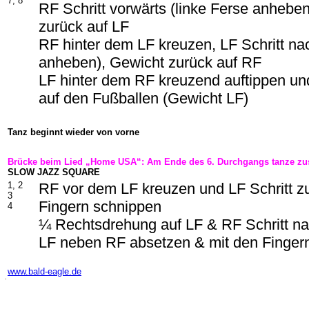
7, 8
RF Schritt vorwärts (linke Ferse anhebe
zurück auf LF
RF hinter dem LF kreuzen, LF Schritt na
anheben), Gewicht zurück auf RF
LF hinter dem RF kreuzend auftippen u
auf den Fußballen (Gewicht LF)
Tanz beginnt wieder von vorne
Brücke beim Lied „Home USA“: Am Ende des 6. Durchgangs tanze zus
SLOW JAZZ SQUARE
1, 2
RF vor dem LF kreuzen und LF Schritt z
3
Fingern schnippen
4
¼ Rechtsdrehung auf LF & RF Schritt na
LF neben RF absetzen & mit den Finger
-
www.bald-eagle.de