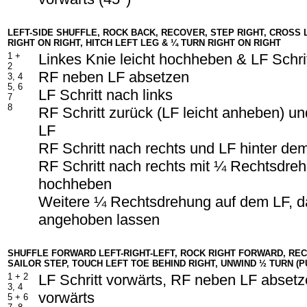
LEFT-SIDE SHUFFLE, ROCK BACK, RECOVER, STEP RIGHT, CROSS 
RIGHT ON RIGHT, HITCH LEFT LEG & ¼ TURN RIGHT ON RIGHT
1 +
Linkes Knie leicht hochheben & LF Schrit
2
RF neben LF absetzen
3, 4
5, 6
LF Schritt nach links
7
8
RF Schritt zurück (LF leicht anheben) un
LF
RF Schritt nach rechts und LF hinter d
RF Schritt nach rechts mit ¼ Rechtsdreh
hochheben
Weitere ¼ Rechtsdrehung auf dem LF, da
angehoben lassen
SHUFFLE FORWARD LEFT-RIGHT-LEFT, ROCK RIGHT FORWARD, REC
SAILOR STEP, TOUCH LEFT TOE BEHIND RIGHT, UNWIND ½ TURN (P
1 + 2
LF Schritt vorwärts, RF neben LF absetze
3, 4
vorwärts
5 + 6