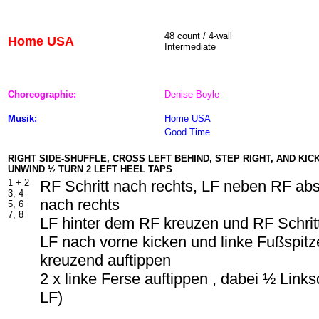
48
count / 4-wall
Home USA
Intermediate
Choreographie:
Denise Boyle
Musik:
Home USA
Good Time
RIGHT SIDE-SHUFFLE, CROSS LEFT BEHIND, STEP RIGHT, AND KICK
UNWIND ½ TURN 2 LEFT HEEL TAPS
1 + 2
RF Schritt nach rechts, LF neben RF abs
3, 4
nach rechts
5, 6
7, 8
LF hinter dem RF kreuzen und RF Schrit
LF nach vorne kicken und linke Fußspit
kreuzend auftippen
2 x linke Ferse auftippen , dabei ½ Lin
LF)