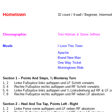
Hometown
32 count / 4-wall / Beginner, Intermed
Choreographie:
Toni Holmes & Steve Jeffries
Musik:
I Love This Town
Apache
Brand New Man
One Way Ticket
Morningtown Ride
Section 1 – Points And Steps, ¼ Monterey Turn
1, 2
Linke Fußspitze links auftippen und LF Schritt vorwärts
3, 4
Rechte Fußspitze rechts auftippen und RF Schritt vorwärts
5, 6
Linke Fußspitze links auftippen und ¼ Linksdrehung auf RF & LF 
7, 8
Rechte Fußspitze rechts auftippen und RF neben LF absetzen
Section 2 – Heel And Toe Tap, Points Left - Right
1, 2
Linke Ferse vorne auftippen und LF neben RF absetzen