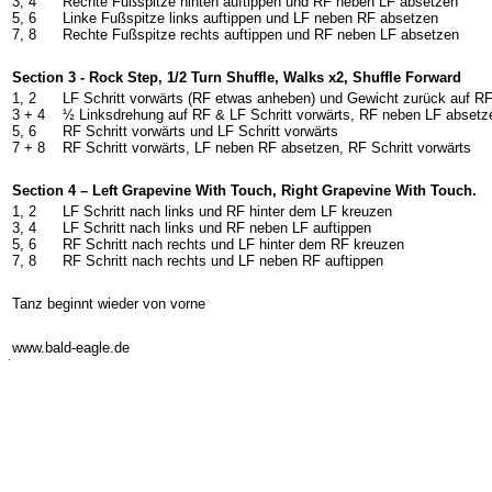
3, 4
Rechte Fußspitze hinten auftippen und RF neben LF absetzen
5, 6
Linke Fußspitze links auftippen und LF neben RF absetzen
7, 8
Rechte Fußspitze rechts auftippen und RF neben LF absetzen
Section 3 - Rock Step, 1/2 Turn Shuffle, Walks x2, Shuffle Forward
1, 2
LF Schritt vorwärts (RF etwas anheben) und Gewicht zurück auf R
3 +
4
½ Linksdrehung auf RF & LF Schritt vorwärts, RF neben LF absetze
5, 6
RF Schritt vorwärts und LF Schritt vorwärts
7 +
8
RF Schritt vorwärts, LF neben RF absetzen, RF Schritt vorwärts
Section 4 – Left Grapevine With Touch, Right Grapevine With Touch.
1, 2
LF Schritt nach links und RF hinter dem LF kreuzen
3, 4
LF Schritt nach links und RF neben LF auftippen
5, 6
RF Schritt nach rechts und LF hinter dem RF kreuzen
7, 8
RF Schritt nach rechts und LF neben RF auftippen
Tanz beginnt wieder von vorne
-
www.bald-eagle.de