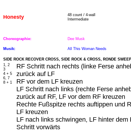
48
count / 4-wall
Honesty
Intermediate
Choreographie:
Dee Musk
Musik:
All This Woman Needs
SIDE ROCK RECOVER CROSS, SIDE ROCK & CROSS, RONDE SWEEP
1, 2
RF Schritt nach rechts (linke Ferse anh
3
zurück auf LF
4 + 5
6, 7
RF vor dem LF kreuzen
8 + 1
LF Schritt nach links (rechte Ferse anhe
zurück auf RF, LF vor dem RF kreuzen
Rechte Fußspitze rechts auftippen und R
LF kreuzen
LF nach links schwingen, LF hinter dem
Schritt vorwärts