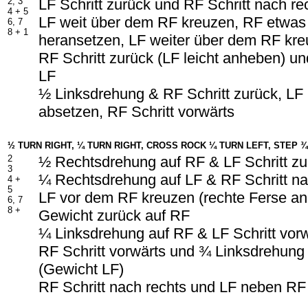
2, 3
LF Schritt zurück und RF Schritt nach re
4 + 5
LF weit über dem RF kreuzen, RF etwa
6, 7
8 + 1
heransetzen, LF weiter über dem RF kr
RF Schritt zurück (LF leicht anheben) un
LF
½ Linksdrehung & RF Schritt zurück, L
absetzen, RF Schritt vorwärts
½ TURN RIGHT, ¼ TURN RIGHT, CROSS ROCK ¼ TURN LEFT, STEP ¾
2
½ Rechtsdrehung auf RF & LF Schritt zu
3
¼ Rechtsdrehung auf LF & RF Schritt na
4 +
5
LF vor dem RF kreuzen (rechte Ferse a
6, 7
8 +
Gewicht zurück auf RF
¼ Linksdrehung auf RF & LF Schritt vor
RF Schritt vorwärts und ¾ Linksdrehung
(Gewicht LF)
RF Schritt nach rechts und LF neben RF