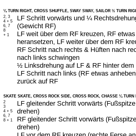
¼ TURN RIGHT, CROSS SHUFFLE, SWAY SWAY, SAILOR ½ TURN RIG
2, 3
LF Schritt vorwärts und ¼ Rechtsdrehun
4 + 5
(Gewicht RF)
6, 7
8
LF weit über dem RF kreuzen, RF etwa
+ 1
heransetzen, LF weiter über dem RF kr
RF Schritt nach rechts & Hüften nach r
nach links schwingen
½ Linksdrehung auf LF & RF hinter dem
LF Schritt nach links (RF etwas anhebe
zurück auf RF
SKATE SKATE, CROSS ROCK SIDE, CROSS ROCK, CHASSE ¼ TURN 
2
LF gleitender Schritt vorwärts (Fußspitze 
3
drehen)
4 + 5
6, 7
RF gleitender Schritt vorwärts (Fußspitze
8 + 1
drehen)
LF vor dem RF kreuzen (rechte Ferse a