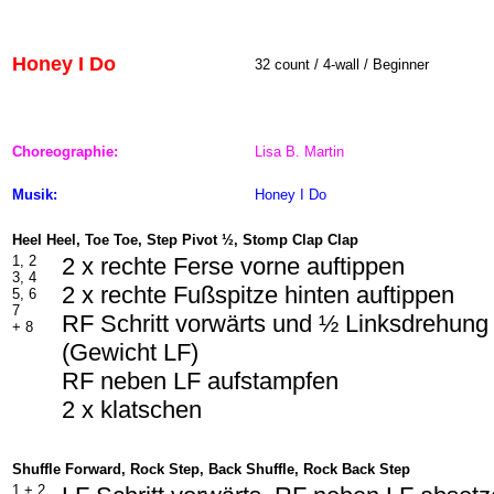
Honey I Do
32 count / 4-wall / Beginner
Choreographie:
Lisa B. Martin
Musik:
Honey I Do
Heel Heel, Toe Toe, Step Pivot ½, Stomp Clap Clap
1, 2
2 x rechte Ferse vorne auftippen
3, 4
2 x rechte Fußspitze hinten auftippen
5, 6
7
RF Schritt vorwärts und ½ Linksdrehung
+ 8
(Gewicht LF)
RF neben LF aufstampfen
2 x klatschen
Shuffle Forward, Rock Step, Back Shuffle, Rock Back Step
1 +
2