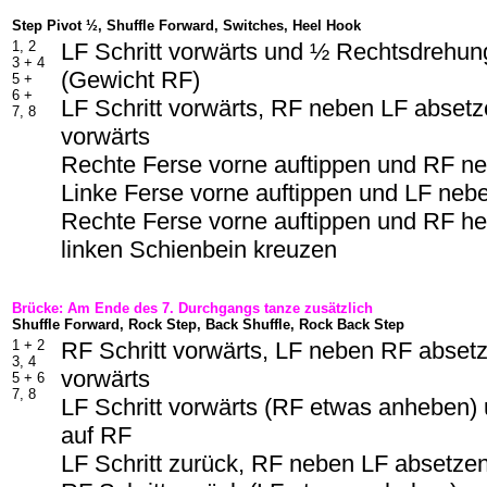
Step Pivot ½, Shuffle Forward, Switches, Heel Hook
1, 2
LF Schritt vorwärts und ½ Rechtsdrehun
3 +
4
(Gewicht RF)
5 +
6 +
LF Schritt vorwärts, RF neben LF absetze
7, 8
vorwärts
Rechte Ferse vorne auftippen und RF n
Linke Ferse vorne auftippen und LF neb
Rechte Ferse vorne auftippen und RF h
linken Schienbein kreuzen
Brücke: Am Ende des 7. Durchgangs tanze zusätzlich
Shuffle Forward, Rock Step, Back Shuffle, Rock Back Step
1 +
2
RF Schritt vorwärts, LF neben RF absetz
3, 4
vorwärts
5 +
6
7, 8
LF Schritt vorwärts (RF etwas anheben)
auf RF
LF Schritt zurück, RF neben LF absetzen