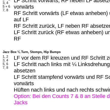
LF Schritt vorwärts, RF neben LF absetze
3, 4
vorwärts
5 +
6
7, 8
RF Schritt vorwärts (LF etwas anheben)
auf LF
RF Schritt zurück, LF neben RF absetzen
LF Schritt zurück (RF etwas anheben) u
RF
Jazz Box ¼ Turn, Stomps, Hip Bumps
1, 2
LF vor dem RF kreuzen und RF Schritt z
3, 4
LF Schritt nach links mit ¼ Linksdrehu
5, 6
7, 8
absetzen
LF Schritt stampfend vorwärts und RF Sc
vorwärts
Hüften nach links und nach rechts schw
Option: Bei den Counts 7 & 8 an Stelle 
Jacks