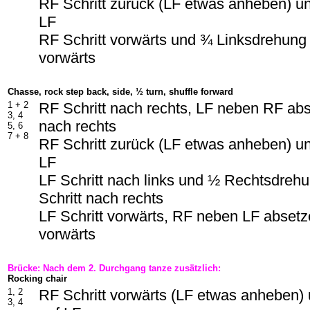
RF Schritt zurück (LF etwas anheben) u
LF
RF Schritt vorwärts und ¾ Linksdrehung 
vorwärts
Chasse, rock step back, side, ½ turn, shuffle forward
1 +
2
RF Schritt nach rechts, LF neben RF abs
3, 4
nach rechts
5, 6
7 +
8
RF Schritt zurück (LF etwas anheben) u
LF
LF Schritt nach links und ½ Rechtsdreh
Schritt nach rechts
LF Schritt vorwärts, RF neben LF absetze
vorwärts
Brücke: Nach dem 2. Durchgang tanze zusätzlich:
Rocking chair
1, 2
RF Schritt vorwärts (LF etwas anheben)
3, 4