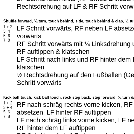
Rechtsdrehung auf LF & RF Schritt vorw
Shuffle forward, ¼ turn, touch behind, side, touch behind & clap, ½ tu
1 +
2
LF Schritt vorwärts, RF neben LF absetze
3, 4
vorwärts
5, 6
7, 8
RF Schritt vorwärts mit ¼ Linksdrehung 
RF auftippen & klatschen
LF Schritt nach links und RF hinter dem 
klatschen
½ Rechtsdrehung auf den Fußballen (Ge
Schritt vorwärts
Kick ball touch, kick ball touch, rock step back, step forward, ¾ turn 
1 +
2
RF nach schräg rechts vorne kicken, RF
3 +
4
absetzen, LF hinter RF auftippen
5, 6
7, 8
LF nach schräg links vorne kicken, LF 
RF hinter dem LF auftippen