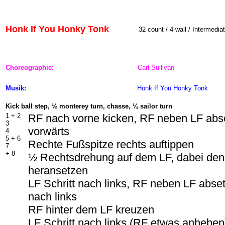
Honk If You Honky Tonk
32 count / 4-wall / Intermedia
Choreographie:
Carl Sullivan
Musik:
Honk If You Honky Tonk
Kick ball step, ½ monterey turn, chasse, ¼ sailor turn
1 +
2
RF nach vorne kicken, RF neben LF abse
3
vorwärts
4
5 +
6
Rechte Fußspitze rechts auftippen
7
+ 8
½ Rechtsdrehung auf dem LF, dabei de
heransetzen
LF Schritt nach links, RF neben LF abset
nach links
RF hinter dem LF kreuzen
LF Schritt nach links (RF etwas anhebe