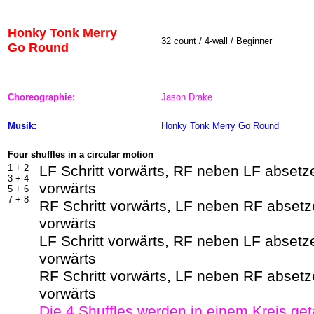
Honky Tonk Merry
32 count / 4-wall / Beginner
Go Round
Choreographie:
Jason Drake
Musik:
Honky Tonk Merry Go Round
Four shuffles in a circular motion
1 +
2
LF Schritt vorwärts, RF neben LF absetze
3 +
4
vorwärts
5 +
6
7 +
8
RF Schritt vorwärts, LF neben RF absetz
vorwärts
LF Schritt vorwärts, RF neben LF absetze
vorwärts
RF Schritt vorwärts, LF neben RF absetz
vorwärts
Die 4 Shuffles werden in einem Kreis get