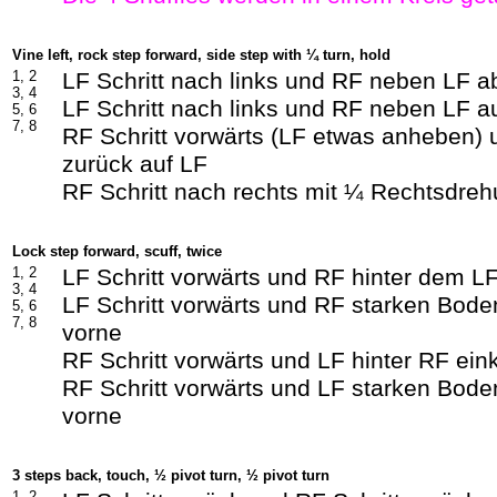
Vine left, rock step forward, side step with ¼ turn, hold
1, 2
LF Schritt nach links und RF neben LF a
3, 4
LF Schritt nach links und RF neben LF a
5, 6
7, 8
RF Schritt vorwärts (LF etwas anheben)
zurück auf LF
RF Schritt nach rechts mit ¼ Rechtsdre
Lock step forward, scuff, twice
1, 2
LF Schritt vorwärts und RF hinter dem L
3, 4
LF Schritt vorwärts und RF starken Boden
5, 6
7, 8
vorne
RF Schritt vorwärts und LF hinter RF ei
RF Schritt vorwärts und LF starken Boden
vorne
3 steps back, touch, ½ pivot turn, ½ pivot turn
1, 2