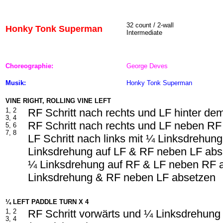
32 count / 2-wall
Honky Tonk Superman
Intermediate
Choreographie:
George Deves
Musik:
Honky Tonk Superman
VINE RIGHT, ROLLING VINE LEFT
1, 2
RF Schritt nach rechts und LF hinter d
3, 4
RF Schritt nach rechts und LF neben RF
5, 6
7, 8
LF Schritt nach links mit ¼ Linksdrehun
Linksdrehung auf LF & RF neben LF abs
¼ Linksdrehung auf RF & LF neben RF 
Linksdrehung & RF neben LF absetzen
¼ LEFT PADDLE TURN X 4
1, 2
RF Schritt vorwärts und ¼ Linksdrehung
3, 4