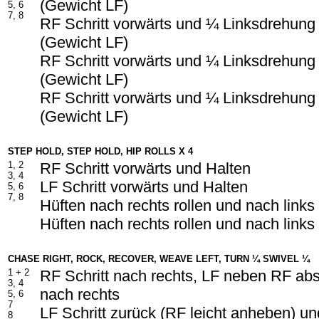
(Gewicht LF)
5, 6
7, 8
RF Schritt vorwärts und ¼ Linksdrehung
(Gewicht LF)
RF Schritt vorwärts und ¼ Linksdrehung
(Gewicht LF)
RF Schritt vorwärts und ¼ Linksdrehung
(Gewicht LF)
STEP HOLD, STEP HOLD, HIP ROLLS X 4
1, 2
RF Schritt vorwärts und Halten
3, 4
LF Schritt vorwärts und Halten
5, 6
7, 8
Hüften nach rechts rollen und nach links 
Hüften nach rechts rollen und nach links 
CHASE RIGHT, ROCK, RECOVER, WEAVE LEFT, TURN ¼ SWIVEL ¼
1 +
2
RF Schritt nach rechts, LF neben RF abs
3, 4
nach rechts
5, 6
7
LF Schritt zurück (RF leicht anheben) un
8