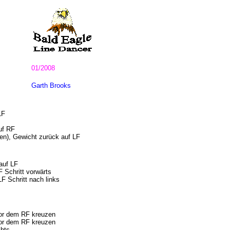
01/2008
Garth Brooks
LF
uf RF
en), Gewicht zurück auf LF
auf LF
 Schritt vorwärts
F Schritt nach links
vor dem RF kreuzen
vor dem RF kreuzen
chts