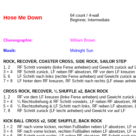
64
count / 4-wall
Hose Me Down
Beginner, Intermediate
Choreographie:
William Brown
Musik:
Midnight Sun
ROCK, RECOVER, COASTER CROSS, SIDE ROCK, SAILOR STEP
1, 2
RF Schritt vorwärts (linke Ferse anheben) und Gewicht zurück auf 
3 + 4
RF Schritt zurück, LF neben RF absetzen, RF vor dem LF kreuzen
5, 6
LF Schritt nach links (rechte Ferse anheben) und Gewicht zurück a
7 + 8
LF hinter dem RF kreuzen, RF Schritt nach rechts (LF etwas anheb
CROSS ROCK, RECOVER, ¼ SHUFFLE x2, BACK ROCK
1, 2
RF vor dem LF kreuzen (linke Ferse anheben) und Gewicht zurück 
3 + 4
¼ Rechtsdrehung & RF Schritt vorwärts, LF neben RF absetzen, RF
5 + 6
¼ Rechtsdrehung & LF Schritt nach links, RF neben LF absetzen, L
7, 8
RF Schritt zurück (LF leicht anheben) und Gewicht vor auf LF
KICK BALL CROSS x2, SIDE SHUFFLE, BACK ROCK
1 + 2
RF nach vorne kicken, rechten Fußballen neben LF absetzen, LF 
3 + 4
RF nach vorne kicken, rechten Fußballen neben LF absetzen, LF 
5 + 6
RF Schritt nach rechts, LF neben RF absetzen, RF Schritt nach re