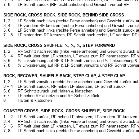
7, 8
LF Schritt zurück (RF leicht anheben) und Gewicht vor auf RF
SIDE ROCK, CROSS ROCK, SIDE ROCK, BEHIND SIDE CROSS
1, 2
LF Schritt nach links (rechte Ferse anheben) und Gewicht zurück a
3, 4
LF vor dem RF kreuzen (rechte Ferse anheben) und Gewicht zurüc
5, 6
LF Schritt nach links (rechte Ferse anheben) und Gewicht zurück a
7 + 8
LF hinter dem RF kreuzen, RF Schritt nach rechts, LF vor dem RF
SIDE ROCK, CROSS SHUFFLE, ¼, ¼, ¼, STEP FORWARD
1, 2
RF Schritt nach rechts (linke Ferse anheben) und Gewicht zurück a
3 + 4
RF weit über dem LF kreuzen, LF etwas zum RF heransetzen, RF w
5, 6
¼ Linksdrehung auf RF & LF Schritt zurück und ¼ Linksdrehung & 
7, 8
¼ Linksdrehung auf RF & LF Schritt vorwärts und RF Schritt vorwär
ROCK, RECOVER, SHUFFLE BACK, STEP CLAP, & STEP CLAP
1, 2
LF Schritt vorwärts (rechte Ferse anheben) und Gewicht zurück au
3 + 4
LF Schritt zurück, RF neben LF absetzen, LF Schritt zurück
5, 6
RF Schritt zurück und Halten & klatschen
+ 7
LF neben RF absetzen und RF Schritt zurück
8
Halten & klatschen
COASTER CROSS, SIDE ROCK, CROSS SHUFFLE, SIDE ROCK
1 + 2
LF Schritt zurück, RF neben LF absetzen, LF vor dem RF kreuzen
3, 4
RF Schritt nach rechts (linke Ferse anheben) und Gewicht zurück a
5 + 6
RF weit über dem LF kreuzen, LF etwas zum RF heransetzen, RF w
7, 8
LF Schritt nach links (rechte Ferse anheben) und Gewicht zurück a