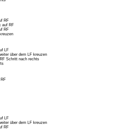
uf RF
k auf RF
uf RF
 kreuzen
uf LF
eiter über dem LF kreuzen
RF Schritt nach rechts
ts
f RF
uf LF
eiter über dem LF kreuzen
uf RF