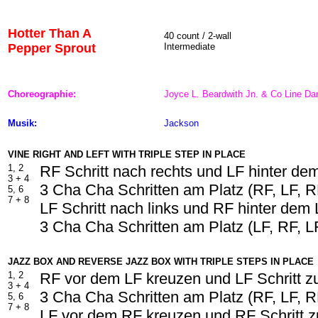
Hotter Than A
40
count / 2-wall
Pepper Sprout
Intermediate
Choreographie:
Joyce L. Beardwith Jn. & Co Line Da
Musik:
Jackson
VINE RIGHT AND LEFT WITH TRIPLE STEP IN PLACE
1, 2
RF Schritt nach rechts und LF hinter d
3 + 4
3 Cha Cha Schritten am Platz (RF, LF, R
5, 6
7 +
8
LF Schritt nach links und RF hinter dem
3 Cha Cha Schritten am Platz (LF, RF, L
JAZZ BOX AND REVERSE JAZZ BOX WITH TRIPLE STEPS IN PLACE
1, 2
RF vor dem LF kreuzen und LF Schritt z
3 + 4
3 Cha Cha Schritten am Platz (RF, LF, R
5, 6
7 +
8
LF vor dem RF kreuzen und RF Schritt z