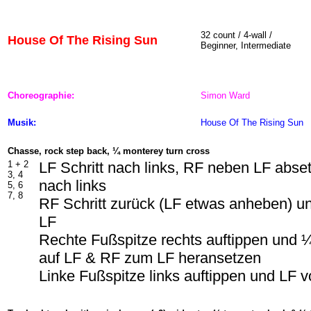
32 count / 4-wall /
House Of The Rising Sun
Beginner, Intermediate
Choreographie:
Simon Ward
Musik:
House Of The Rising Sun
Chasse, rock step back, ¼ monterey turn cross
1 +
2
LF Schritt nach links, RF neben LF abset
3, 4
nach links
5, 6
7, 8
RF Schritt zurück (LF etwas anheben) u
LF
Rechte Fußspitze rechts auftippen und
auf LF & RF zum LF heransetzen
Linke Fußspitze links auftippen und LF