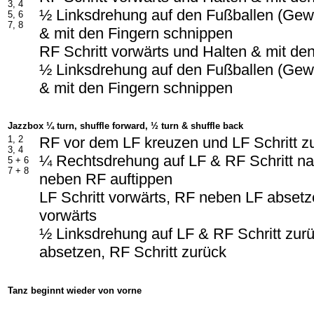
3, 4
½ Linksdrehung auf den Fußballen (Gewi
5, 6
7, 8
& mit den Fingern schnippen
RF Schritt vorwärts und Halten & mit de
½ Linksdrehung auf den Fußballen (Gewi
& mit den Fingern schnippen
Jazzbox ¼ turn, shuffle forward, ½ turn & shuffle back
1, 2
RF vor dem LF kreuzen und LF Schritt z
3, 4
¼ Rechtsdrehung auf LF & RF Schritt na
5 +
6
7 +
8
neben RF auftippen
LF Schritt vorwärts, RF neben LF absetze
vorwärts
½ Linksdrehung auf LF & RF Schritt zur
absetzen, RF Schritt zurück
Tanz beginnt wieder von vorne
-