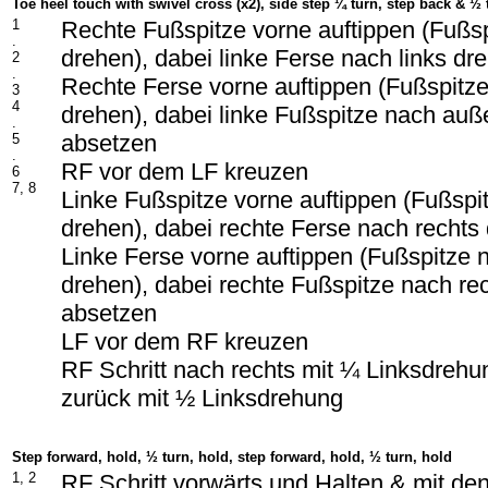
Toe heel touch with swivel cross (x2), side step ¼ turn, step back & ½ 
1
Rechte Fußspitze vorne auftippen (Fußs
.
drehen), dabei linke Ferse nach links d
2
.
Rechte Ferse vorne auftippen (Fußspitz
3
4
drehen), dabei linke Fußspitze nach au
.
absetzen
5
.
RF vor dem LF kreuzen
6
7, 8
Linke Fußspitze vorne auftippen (Fußspi
drehen), dabei rechte Ferse nach rechts
Linke Ferse vorne auftippen (Fußspitze
drehen), dabei rechte Fußspitze nach re
absetzen
LF vor dem RF kreuzen
RF Schritt nach rechts mit ¼ Linksdrehu
zurück mit ½ Linksdrehung
Step forward, hold, ½ turn, hold, step forward, hold, ½ turn, hold
1, 2
RF Schritt vorwärts und Halten & mit de