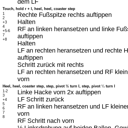
dem LF
Touch, hold r + l, heel, heel, coaster step
1
Rechte Fußspitze rechts auftippen
2
Halten
+3
4
RF an linken heransetzen und linke Fußs
+5-6
7
auftippen
+8
Halten
LF an rechten heransetzen und rechte 
auftippen
Schritt zurück mit rechts
LF an rechten heransetzen und RF klein
vorn
Heel, heel, coaster step, step, pivot
½ turn l,
step, pivot
¼
turn l
1-2
Linke Hacke vorn 2x auftippen
3
LF Schritt zurück
+4
5
RF an linken heransetzen und LF kleinen
6
7
vorn
8
RF Schritt nach vorn