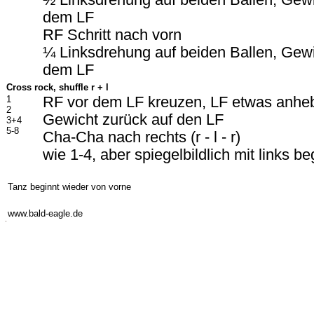
½ Linksdrehung auf beiden Ballen, Gew
dem LF
RF Schritt nach vorn
¼ Linksdrehung auf beiden Ballen, Gew
dem LF
Cross rock, shuffle r + l
1
RF vor dem LF kreuzen, LF etwas anhe
2
Gewicht zurück auf den LF
3+4
5-8
Cha-Cha nach rechts (r - l - r)
wie 1-4, aber spiegelbildlich mit links b
-
Tanz beginnt wieder von vorne
-
www.bald-eagle.de