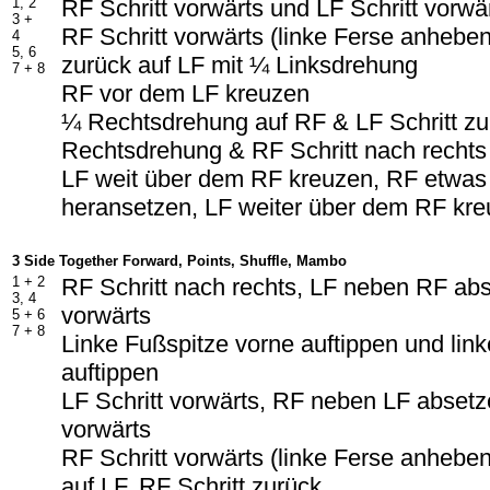
1, 2
RF Schritt vorwärts und LF Schritt vorwä
3 +
RF Schritt vorwärts (linke Ferse anhebe
4
5, 6
zurück auf LF mit ¼ Linksdrehung
7 + 8
RF vor dem LF kreuzen
¼ Rechtsdrehung auf RF & LF Schritt z
Rechtsdrehung & RF Schritt nach rechts
LF weit über dem RF kreuzen, RF etwa
heransetzen, LF weiter über dem RF kr
3 Side Together Forward, Points, Shuffle, Mambo
1 + 2
RF Schritt nach rechts, LF neben RF abs
3, 4
vorwärts
5 + 6
7 + 8
Linke Fußspitze vorne auftippen und link
auftippen
LF Schritt vorwärts, RF neben LF absetze
vorwärts
RF Schritt vorwärts (linke Ferse anhebe
auf LF, RF Schritt zurück