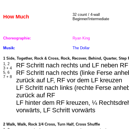
32 count / 4-wall
How Much
Beginner/Intermediate
Choreographie:
Ryan King
Musik:
The Dollar
1 Side, Together, Rock & Cross, Rock, Recover, Behind, Quarter, Step
1, 2
RF Schritt nach rechts und LF neben RF
3 + 4
RF Schritt nach rechts (linke Ferse anh
5, 6
7 + 8
zurück auf LF, RF vor dem LF kreuzen
LF Schritt nach links (rechte Ferse anh
zurück auf RF
LF hinter dem RF kreuzen, ¼ Rechtsdre
vorwärts, LF Schritt vorwärts
2 Walk, Walk, Rock 1/4 Cross, Turn Half, Cross Shuffle