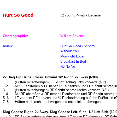
Hurt So Good
32 count / 4-wall / Beginner
Choreographie:
William Sevone
Musik:
Hurt So Good -72 bpm-
Without You
Moonlight Lover
Breakfast In Bed
No No No
2x Diag Hip Grine. Cross. Unwind 1/2 Right. 2x Sway (6:00)
1
(Hüften mitschwingen) LF Schritt schräg links vorwärts (45°)
+ 2
Mit LF abstoßen & LF neben RF aufsetzen und LF Schritt schräg lin
3
(Hüften mitschwingen) RF Schritt schräg rechts vorwärts (45°)
+ 4
Mit RF abstoßen & RF neben LF aufsetzen und RF Schritt schräg re
5, 6
LF vor dem RF kreuzen und ½ Rechtsdrehung auf den Fußballen (G
7, 8
Hüften nach rechts schwingen und nach links schwingen
Diag Chasse Right. 2x Sway. Diag Chasse Left. Side. 1/2 Left Side (12:0
1 +
2
RF Schritt schräg rechts vorwärts, LF neben RF absetzen, RF Schri