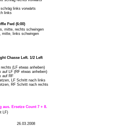
 schräg links vorwärts
h links
ffle Fwd (6:00)
s, mitte, rechts schwingen
 mitte, links schwingen
ght Chasse Left. 1/2 Left
 rechts (LF etwas anheben)
ck auf LF (RF etwas anheben)
k auf RF
tzen, LF Schritt nach links
tzen, RF Schritt nach rechts
g aus. Ersetze Count 7 + 8.
t LF)
26.03.2008