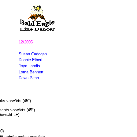
12/2005
Susan Cadogan
Donnie Elbert
Joya Landis
Lorna Bennett
Dawn Penn
ks vorwärts (45°)
chts vorwärts (45°)
ewicht LF)
0)
tt schräg rechts vorwärts