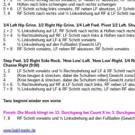
3, 4
Hüften nach links schwingen und nach rechts schwingen
5 +
6
LF Schritt schräg links vorwärts, RF neben LF absetzen, LF Schritt
7, 8
RF Schritt nach rechts und ½ Linksdrehung auf RF & LF Schritt nac
1/4 Left Hip Grine. 1/2 Right Hip Grine. 1/4 Left Fwd. Pivot 1/2 Left. Shu
1 +
2
¼ Linksdrehung auf LF, RF Schritt nach rechts & Hüften nach recht
3 +
4
½ Rechtsdrehung auf RF, LF Schritt nach links & Hüften nach links,
5
¼ Linksdrehung auf LF & RF Schritt vorwärts
6
½ Linksdrehung auf den Fußballen (Gewicht LF)
7 +
8
RF Schritt vorwärts, LF neben RF absetzen, RF Schritt vorwärts
Step Fwd. 1/2 Right Side Rock. 'How Low'-Left. 'How Low'-Right. 1/4 Ri
Chasse Right (9:00)
1, 2
LF Schritt vorwärts und ½ Rechtsdrehung auf LF & RF Schritt nach
3
(Knie beugen & strecken, dabei die Schultern rollen) Gewicht zurü
4
(Knie beugen & strecken, dabei die Schultern rollen) Gewicht zurüc
5 +
6
¼ Rechtsdrehung auf RF & LF Schritt nach links, RF neben LF abse
7 +
8
½ Linksdrehung auf LF & RF Schritt nach rechts, LF neben RF abse
Tanz beginnt wieder von vorne
Finish: Die Musik klingt im 13. Durchgang bei Count 8 im 3. Durchgan
7, 8
RF Schritt vorwärts und ½ Linksdrehung auf den Fußballen (Gewich
-
www.bald-eagle.de