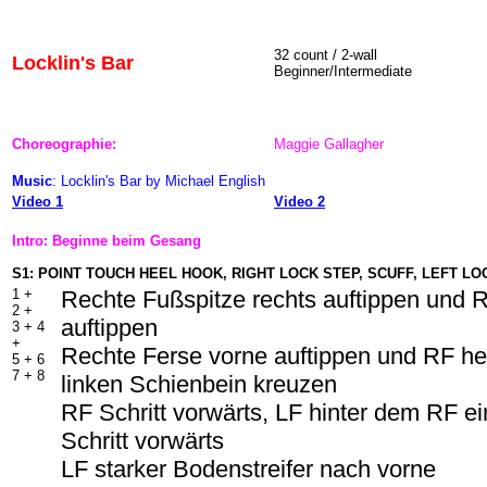
32 count / 2-wall
Locklin's Bar
Beginner/Intermediate
Choreographie:
M
aggie Gallagher
Music
: Locklin's Bar by Michael English
Video 1
Video 2
Intro: Beginne beim Gesang
S1: POINT TOUCH HEEL HOOK, RIGHT LOCK STEP, SCUFF, LEFT LOC
1 +
Rechte Fußspitze rechts auftippen und 
2 +
auftippen
3 + 4
+
Rechte Ferse vorne auftippen und RF h
5 + 6
7 + 8
linken Schienbein kreuzen
RF Schritt vorwärts, LF hinter dem RF e
Schritt vorwärts
LF starker Bodenstreifer nach vorne