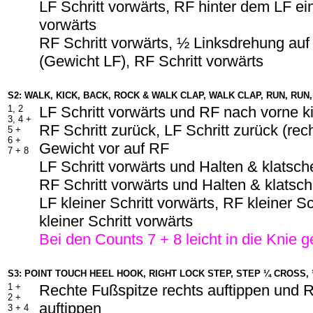
LF Schritt vorwärts, RF hinter dem LF ei
vorwärts
RF Schritt vorwärts, ½ Linksdrehung auf
(Gewicht LF), RF Schritt vorwärts
S2: WALK, KICK, BACK, ROCK & WALK CLAP, WALK CLAP, RUN, RUN
1, 2
LF Schritt vorwärts und RF nach vorne k
3, 4 +
RF Schritt zurück, LF Schritt zurück (re
5 +
6 +
Gewicht vor auf RF
7 + 8
LF Schritt vorwärts und Halten & klatsch
RF Schritt vorwärts und Halten & klatsc
LF kleiner Schritt vorwärts, RF kleiner Sc
kleiner Schritt vorwärts
Bei den Counts 7 + 8 leicht in die Knie 
S3: POINT TOUCH HEEL HOOK, RIGHT LOCK STEP, STEP ¼ CROSS, 
1 +
Rechte Fußspitze rechts auftippen und 
2 +
auftippen
3 + 4