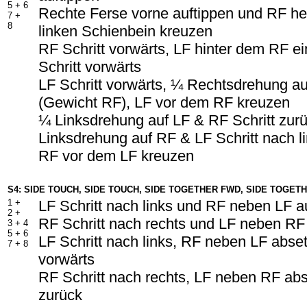
5 + 6
Rechte Ferse vorne auftippen und RF h
7 +
8
linken Schienbein kreuzen
RF Schritt vorwärts, LF hinter dem RF e
Schritt vorwärts
LF Schritt vorwärts, ¼ Rechtsdrehung a
(Gewicht RF), LF vor dem RF kreuzen
¼ Linksdrehung auf LF & RF Schritt zur
Linksdrehung auf RF & LF Schritt nach l
RF vor dem LF kreuzen
S4: SIDE TOUCH, SIDE TOUCH, SIDE TOGETHER FWD, SIDE TOGET
1 +
LF Schritt nach links und RF neben LF a
2 +
RF Schritt nach rechts und LF neben RF
3 + 4
5 + 6
LF Schritt nach links, RF neben LF abset
7 + 8
vorwärts
RF Schritt nach rechts, LF neben RF abs
zurück