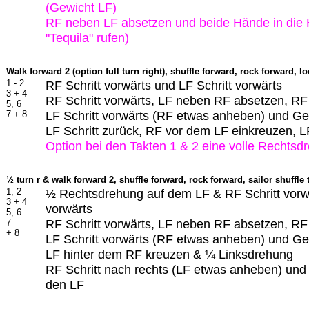
(Gewicht LF)
RF neben LF absetzen und beide Hände in die
"Tequila" rufen)
Walk forward 2 (option full turn right), shuffle forward, rock forward, l
1 - 2
RF Schritt vorwärts und LF Schritt vorwärts
3 + 4
RF Schritt vorwärts, LF neben RF absetzen, RF 
5, 6
LF Schritt vorwärts (RF etwas anheben) und Ge
7 + 8
LF Schritt zurück, RF vor dem LF einkreuzen, LF
Option bei den Takten 1 & 2 eine volle Rechtsd
½ turn r & walk forward 2, shuffle forward, rock forward, sailor shuffle 
1, 2
½ Rechtsdrehung auf dem LF & RF Schritt vorwä
3 + 4
vorwärts
5, 6
RF Schritt vorwärts, LF neben RF absetzen, RF 
7
+ 8
LF Schritt vorwärts (RF etwas anheben) und Ge
LF hinter dem RF kreuzen & ¼ Linksdrehung
RF Schritt nach rechts (LF etwas anheben) und
den LF