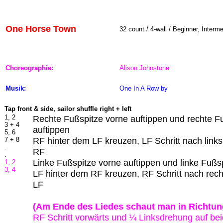
One Horse Town
32 count / 4-wall / Beginner, Interm
Choreographie:
Alison Johnstone
Musik:
One In A Row
by
Tap front & side, sailor shuffle right + left
1, 2
Rechte Fußspitze vorne auftippen und rechte Fu
3 + 4
auftippen
5, 6
RF hinter dem LF kreuzen, LF Schritt nach links
7 + 8
.
RF
.
Linke Fußspitze vorne auftippen und linke Fußsp
1, 2
3, 4
LF hinter dem RF kreuzen, RF Schritt nach rech
LF
(Am Ende des Liedes schaut man in Richtung
RF Schritt vorwärts und ¼ Linksdrehung auf be