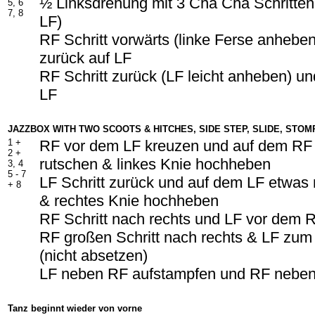
½ Linksdrehung mit 3 Cha Cha Schritten 
5, 6
7, 8
LF)
RF Schritt vorwärts (linke Ferse anhebe
zurück auf LF
RF Schritt zurück (LF leicht anheben) un
LF
JAZZBOX WITH TWO SCOOTS & HITCHES, SIDE STEP, SLIDE, STOM
1 +
RF vor dem LF kreuzen und auf dem RF 
2 +
rutschen & linkes Knie hochheben
3, 4
5 - 7
LF Schritt zurück und auf dem LF etwas 
+ 8
& rechtes Knie hochheben
RF Schritt nach rechts und LF vor dem 
RF großen Schritt nach rechts & LF zu
(nicht absetzen)
LF neben RF aufstampfen und RF neben
Tanz beginnt wieder von vorne