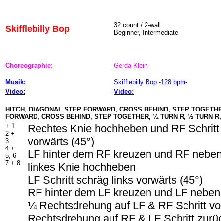
32 count / 2-wall
Skifflebilly Bop
Beginner, Intermediate
Choreographie:
Gerda Klein
Musik:
Skifflebilly Bop -128 bpm-
Video:
Video:
HITCH, DIAGONAL STEP FORWARD, CROSS BEHIND, STEP TOGETHE
FORWARD, CROSS BEHIND, STEP TOGETHER, ¼ TURN R, ½ TURN R
+ 1
Rechtes Knie hochheben und RF Schritt 
2 +
vorwärts (45°)
3
4 +
LF hinter dem RF kreuzen und RF neben
5, 6
7 + 8
linkes Knie hochheben
LF Schritt schräg links vorwärts (45°)
RF hinter dem LF kreuzen und LF neben
¼ Rechtsdrehung auf LF & RF Schritt v
Rechtsdrehung auf RF & LF Schritt zurü