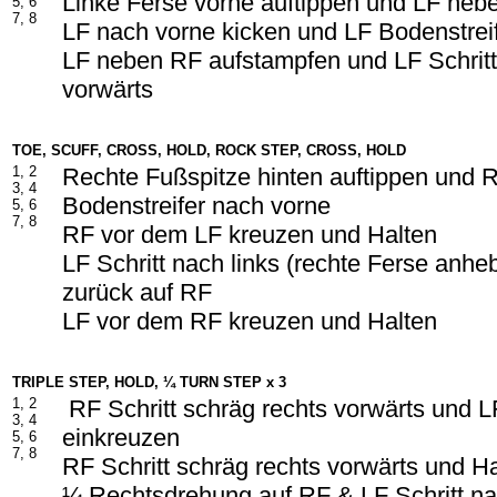
Linke Ferse vorne auftippen und LF neb
5, 6
7, 8
LF nach vorne kicken und LF Bodenstreif
LF neben RF aufstampfen und LF Schrit
vorwärts
TOE, SCUFF, CROSS, HOLD, ROCK STEP, CROSS, HOLD
1, 2
Rechte Fußspitze hinten auftippen und R
3, 4
Bodenstreifer nach vorne
5, 6
7, 8
RF vor dem LF kreuzen und Halten
LF Schritt nach links (rechte Ferse anh
zurück auf RF
LF vor dem RF kreuzen und Halten
TRIPLE STEP, HOLD, ¼ TURN STEP x 3
1, 2
RF Schritt schräg rechts vorwärts und 
3, 4
einkreuzen
5, 6
7, 8
RF Schritt schräg rechts vorwärts und H
¼ Rechtsdrehung auf RF & LF Schritt na