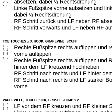
absetzen, dabei ½ Rechtsdrehung
5, 6
7, 8
Linke Fußspitze vorne aufsetzen und lin
dabei ½ Rechtsdrehung
RF Schritt zurück und LF neben RF abs
RF Schritt vorwärts und LF neben RF au
TOE TOUCHES x 3, HOOK, GRAPEVINE, SCUFF
1, 2
Rechte Fußspitze rechts auftippen und r
3, 4
vorne auftippen
5, 6
7, 8
Rechte Fußspitze rechts auftippen und 
hinter dem LF kreuzend hochheben
RF Schritt nach rechts und LF hinter d
RF Schritt nach rechts und LF starker Bo
vorne
VAUDEVILLE, TOUCH, KICK, BRUSH, STOMP x 2
1, 2
LF vor dem RF kreuzen und RF kleiner Sc
3, 4