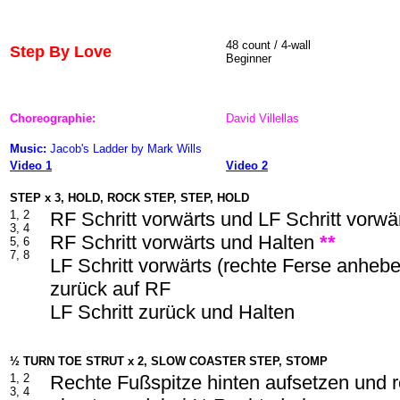
48 count / 4-wall
Step By Love
Beginner
Choreographie:
David Villellas
Music:
Jacob's Ladder by Mark Wills
Video 1
Video 2
STEP x 3, HOLD, ROCK STEP, STEP, HOLD
1, 2
RF Schritt vorwärts und LF Schritt vorwä
3, 4
RF Schritt vorwärts und Halten
**
5, 6
7, 8
LF Schritt vorwärts (rechte Ferse anheb
zurück auf RF
LF Schritt zurück und Halten
½ TURN TOE STRUT x 2, SLOW COASTER STEP, STOM
P
1, 2
Rechte Fußspitze hinten aufsetzen und 
3, 4