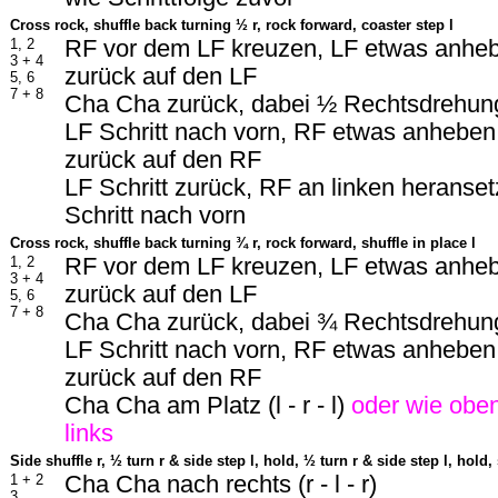
Cross rock, shuffle back turning
½ r, rock forward, coaster step l
1, 2
RF vor dem LF kreuzen, LF etwas anhe
3 + 4
zurück auf den LF
5, 6
7 + 8
Cha Cha zurück, dabei ½ Rechtsdrehung (r
LF Schritt nach vorn, RF etwas anhebe
zurück auf den RF
LF Schritt zurück, RF an linken heranset
Schritt nach vorn
Cross rock, shuffle back turning
¾ r, rock forward, shuffle in place l
1, 2
RF vor dem LF kreuzen, LF etwas anhe
3 + 4
zurück auf den LF
5, 6
7 + 8
Cha Cha zurück, dabei ¾ Rechtsdrehung (r
LF Schritt nach vorn, RF etwas anhebe
zurück auf den RF
Cha Cha am Platz (l - r - l)
oder wie oben
links
Side shuffle r,
½ turn r & side step l, hold, ½ turn r & side step l, hold, 
1 + 2
Cha Cha nach rechts (r - l - r)
3