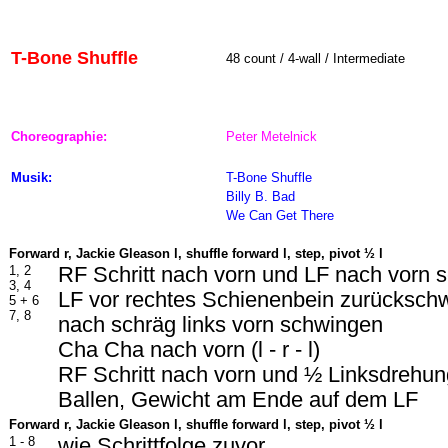
T-Bone Shuffle
48 count / 4-wall / Intermediate
Choreographie:
Peter Metelnick
Musik:
T-Bone Shuffle
Billy B. Bad
We Can Get There
Forward r, Jackie Gleason l, shuffle forward l, step, pivot
½ l
1, 2
RF Schritt nach vorn und LF nach vorn 
3, 4
LF vor rechtes Schienenbein zurücksch
5 + 6
7, 8
nach schräg links vorn schwingen
Cha Cha nach vorn (l - r - l)
RF Schritt nach vorn und ½ Linksdrehun
Ballen, Gewicht am Ende auf dem LF
Forward r, Jackie Gleason l, shuffle forward l, step, pivot
½ l
1 - 8
wie Schrittfolge zuvor