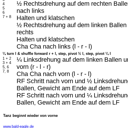
½ Rechtsdrehung auf dem rechten Ballen
4
5
nach links
6
7 + 8
Halten und klatschen
½ Rechtsdrehung auf dem linken Ballen 
rechts
Halten und klatschen
Cha Cha nach links (l - r - l)
¼ turn l & shuffle forward r + l, step, pivot ½ l, step, pivot ¼ l
1 + 2
¼ Linksdrehung auf dem linken Ballen 
3 + 4
vorn (r - l - r)
5, 6
7, 8
Cha Cha nach vorn (l - r - l)
RF Schritt nach vorn und ½ Linksdrehun
Ballen, Gewicht am Ende auf dem LF
RF Schritt nach vorn und ¼ Linksdrehun
Ballen, Gewicht am Ende auf dem LF
-
Tanz beginnt wieder von vorne
-
www.bald-eagle.de