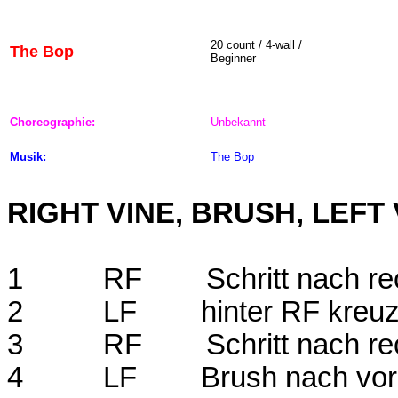
20
count / 4-wall /
The Bop
Beginner
Choreographie:
Unbekannt
Musik:
The Bop
RIGHT VINE, BRUSH,
LEFT 
1
RF
Schritt nach re
2
LF
hinter RF kreu
3
RF
Schritt nach re
4
LF
Brush nach vo