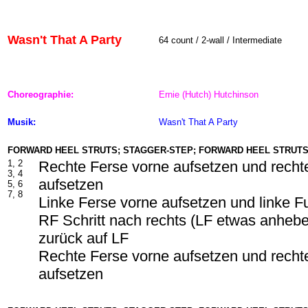
Wasn't That A Party
64
count / 2-wall / Intermediate
Choreographie:
Ernie (Hutch) Hutchinson
Musik:
Wasn't That A Party
FORWARD HEEL STRUTS; STAGGER-STEP; FORWARD HEEL STRUT
1, 2
Rechte Ferse vorne aufsetzen und recht
3, 4
aufsetzen
5, 6
7, 8
Linke Ferse vorne aufsetzen und linke F
RF Schritt nach rechts (LF etwas anheb
zurück auf LF
Rechte Ferse vorne aufsetzen und recht
aufsetzen