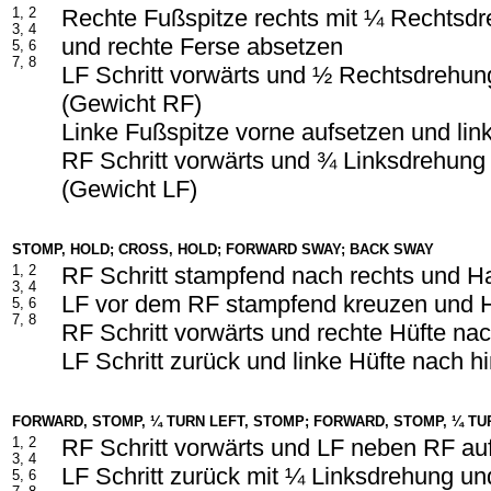
1, 2
Rechte Fußspitze rechts mit ¼ Rechtsd
3, 4
und rechte Ferse absetzen
5, 6
7, 8
LF Schritt vorwärts und ½ Rechtsdrehun
(Gewicht RF)
Linke Fußspitze vorne aufsetzen und lin
RF Schritt vorwärts und ¾ Linksdrehung
(Gewicht LF)
STOMP, HOLD; CROSS, HOLD; FORWARD SWAY; BACK SWAY
1, 2
RF Schritt stampfend nach rechts und H
3, 4
LF vor dem RF stampfend kreuzen und 
5, 6
7, 8
RF Schritt vorwärts und rechte Hüfte n
LF Schritt zurück und linke Hüfte nach 
FORWARD, STOMP, ¼ TURN LEFT, STOMP; FORWARD, STOMP, ¼ TU
1, 2
RF Schritt vorwärts und LF neben RF au
3, 4
LF Schritt zurück mit ¼ Linksdrehung u
5, 6