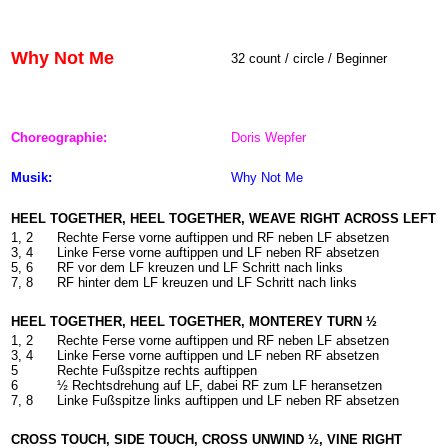
Why Not Me
32 count / circle
/ Beginner
Choreographie:
Doris Wepfer
Musik:
Why Not Me
HEEL TOGETHER, HEEL TOGETHER, WEAVE RIGHT ACROSS LEFT
1, 2
Rechte Ferse vorne auftippen und RF neben LF absetzen
3, 4
Linke Ferse vorne auftippen und LF neben RF absetzen
5, 6
RF vor dem LF kreuzen und LF Schritt nach links
7, 8
RF hinter dem LF kreuzen und LF Schritt nach links
HEEL TOGETHER, HEEL TOGETHER, MONTEREY TURN ½
1, 2
Rechte Ferse vorne auftippen und RF neben LF absetzen
3, 4
Linke Ferse vorne auftippen und LF neben RF absetzen
5
Rechte Fußspitze rechts auftippen
6
½ Rechtsdrehung auf LF, dabei RF zum LF heransetzen
7, 8
Linke Fußspitze links auftippen und LF neben RF absetzen
CROSS TOUCH, SIDE TOUCH, CROSS UNWIND ½, VINE RIGHT