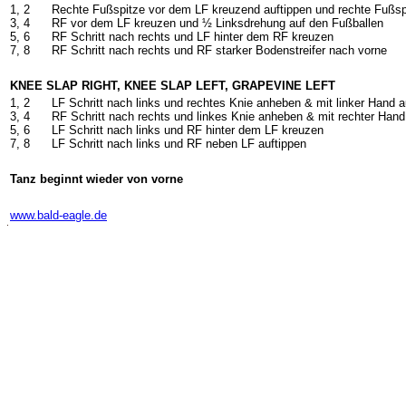
1, 2
Rechte Fußspitze vor dem LF kreuzend auftippen und rechte Fußspi
3, 4
RF vor dem LF kreuzen und ½ Linksdrehung auf den Fußballen
5, 6
RF Schritt nach rechts und LF hinter dem RF kreuzen
7, 8
RF Schritt nach rechts und RF starker Bodenstreifer nach vorne
KNEE SLAP RIGHT, KNEE SLAP LEFT, GRAPEVINE LEFT
1, 2
LF Schritt nach links und rechtes Knie anheben & mit linker Hand 
3, 4
RF Schritt nach rechts und linkes Knie anheben & mit rechter Hand
5, 6
LF Schritt nach links und RF hinter dem LF kreuzen
7, 8
LF Schritt nach links und RF neben LF auftippen
Tanz beginnt wieder von vorne
-
www.bald-eagle.de