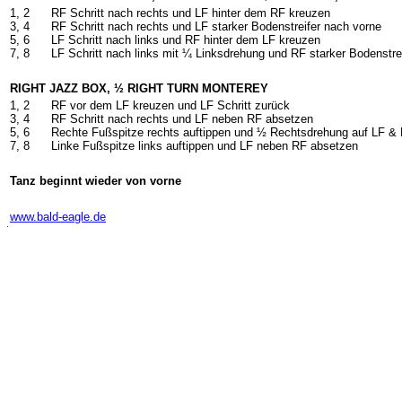
1, 2
RF Schritt nach rechts und LF hinter dem RF kreuzen
3, 4
RF Schritt nach rechts und LF starker Bodenstreifer nach vorne
5, 6
LF Schritt nach links und RF hinter dem LF kreuzen
7, 8
LF Schritt nach links mit ¼ Linksdrehung und RF starker Bodenstre
RIGHT JAZZ BOX, ½ RIGHT TURN MONTEREY
1, 2
RF vor dem LF kreuzen und LF Schritt zurück
3, 4
RF Schritt nach rechts und LF neben RF absetzen
5, 6
Rechte Fußspitze rechts auftippen und ½ Rechtsdrehung auf LF &
7, 8
Linke Fußspitze links auftippen und LF neben RF absetzen
Tanz beginnt wieder von vorne
-
www.bald-eagle.de