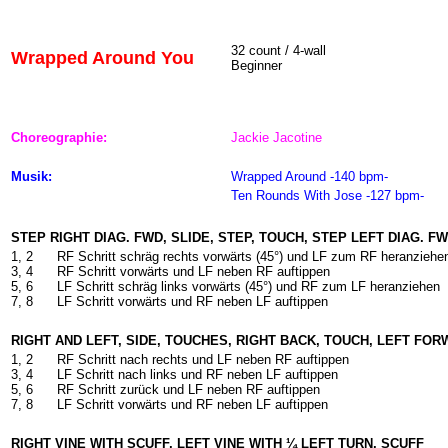
32 count / 4-wall
Wrapped Around You
Beginner
Choreographie:
Jackie Jacotine
Musik:
Wrapped Around -140 bpm-
Ten Rounds With Jose -127 bpm-
STEP RIGHT DIAG. FWD, SLIDE, STEP, TOUCH, STEP LEFT DIAG. FW
1, 2
RF Schritt schräg rechts vorwärts (45°) und LF zum RF heranziehe
3, 4
RF Schritt vorwärts und LF neben RF auftippen
5, 6
LF Schritt schräg links vorwärts (45°) und RF zum LF heranziehen
7, 8
LF Schritt vorwärts und RF neben LF auftippen
RIGHT AND LEFT, SIDE, TOUCHES, RIGHT BACK, TOUCH, LEFT FO
1, 2
RF Schritt nach rechts und LF neben RF auftippen
3, 4
LF Schritt nach links und RF neben LF auftippen
5, 6
RF Schritt zurück und LF neben RF auftippen
7, 8
LF Schritt vorwärts und RF neben LF auftippen
RIGHT VINE WITH SCUFF, LEFT VINE WITH ¼ LEFT TURN, SCUFF