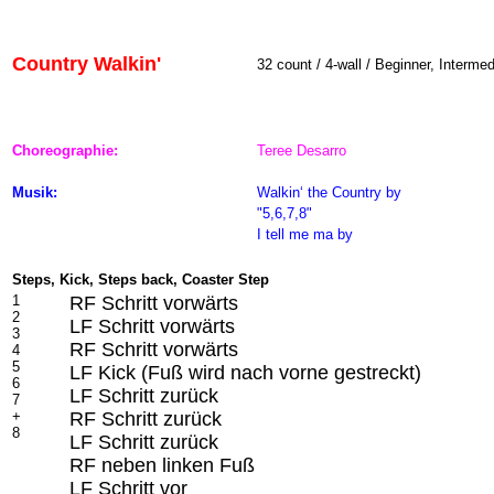
Country Walkin'
32 count / 4-wall / Beginner, Intermed
Choreographie:
Teree Desarro
Musik:
Walkin‘ the Country
by
"5,6,7,8"
I tell me ma by
Steps, Kick, Steps back, Coaster Step
1
RF Schritt vorwärts
2
LF Schritt vorwärts
3
RF Schritt vorwärts
4
5
LF Kick (Fuß wird nach vorne gestreckt)
6
LF Schritt zurück
7
+
RF Schritt zurück
8
LF Schritt zurück
RF neben linken Fuß
LF Schritt vor