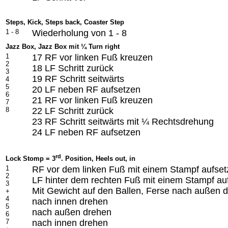
Steps, Kick, Steps back, Coaster Step
1 - 8
Wiederholung von 1 - 8
Jazz Box, Jazz Box mit ¼ Turn right
1
17 RF vor linken Fuß kreuzen
2
18 LF Schritt zurück
3
19 RF Schritt seitwärts
4
5
20 LF neben RF aufsetzen
6
21 RF vor linken Fuß kreuzen
7
8
22 LF Schritt zurück
23 RF Schritt seitwärts mit ¼ Rechtsdrehung
24 LF neben RF aufsetzen
rd
Lock Stomp = 3
. Position, Heels out, in
1
RF vor dem linken Fuß mit einem Stampf aufse
2
LF hinter dem rechten Fuß mit einem Stampf au
3
Mit Gewicht auf den Ballen, Ferse nach außen 
+
4
nach innen drehen
5
nach außen drehen
6
7
nach innen drehen