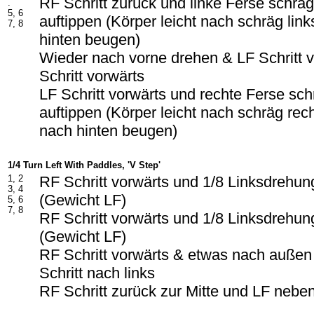
RF Schritt zurück und linke Ferse schräg
.
5, 6
auftippen (Körper leicht nach schräg lin
7, 8
hinten beugen)
Wieder nach vorne drehen & LF Schritt 
Schritt vorwärts
LF Schritt vorwärts und rechte Ferse sch
auftippen (Körper leicht nach schräg rec
nach hinten beugen)
1/4 Turn Left With Paddles, 'V Step'
1, 2
RF Schritt vorwärts und 1/8 Linksdrehun
3, 4
(Gewicht LF)
5, 6
7, 8
RF Schritt vorwärts und 1/8 Linksdrehun
(Gewicht LF)
RF Schritt vorwärts & etwas nach außen 
Schritt nach links
RF Schritt zurück zur Mitte und LF nebe