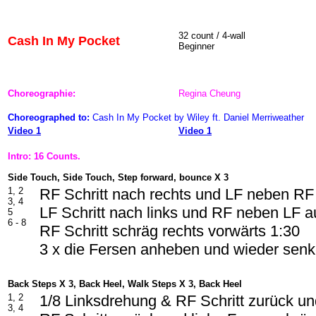
32 count / 4-wall
Cash In My Pocket
Beginner
Choreographie:
Regina Cheung
Choreographed to:
Cash In My Pocket by Wiley ft. Daniel Merriweather
Video 1
Video 1
Intro: 16 Counts.
Side Touch, Side Touch, Step forward, bounce X 3
1, 2
RF Schritt nach rechts und LF neben RF
3, 4
LF Schritt nach links und RF neben LF a
5
6 - 8
RF Schritt schräg rechts vorwärts 1:30
3 x die Fersen anheben und wieder sen
Back Steps X 3, Back Heel, Walk Steps X 3, Back Heel
1, 2
1/8 Linksdrehung & RF Schritt zurück un
3, 4