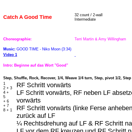
32 count / 2-wall
Catch A Good Time
Intermediate
Choreographie:
Terri Martin & Amy Willingham
Music:
GOOD TIME - Niko Moon (3:34)
Video 1
Intro: Beginne auf das Wort "Good"
Step, Shuffle, Rock, Recover, 1/4, Weave 1/4 turn, Step, pivot 1/2, Step
1
RF Schritt vorwärts
2 + 3
LF Schritt vorwärts, RF neben LF absetze
4 +
5
vorwärts
+ 6
+ 7
RF Schritt vorwärts (linke Ferse anhebe
8 + 1
zurück auf LF
¼ Rechtsdrehung auf LF & RF Schritt n
LF vor dem RF kreuzen und RF Schritt 