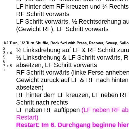
LF hinter dem RF kreuzen und ¼ Rechts
RF Schritt vorwärts
LF Schritt vorwärts, ½ Rechtsdrehung a
(Gewicht RF), LF Schritt vorwärts
1/2 Turn, 1/2 Turn Shuffle, Rock fwd with Press, Recover, Sweep, Sail
2
½ Linksdrehung auf LF & RF Schritt zur
3 + 4
½ Linksdrehung & LF Schritt vorwärts, 
5
6
absetzen, LF Schritt vorwärts
7 + 8
+
RF Schritt vorwärts (linke Ferse anhebe
Gewicht zurück auf LF & RF nach hinten
absetzen)
RF hinter dem LF kreuzen, LF neben RF
Schritt nach rechts
LF neben RF auftippen
(LF neben RF ab
Restart)
Restart: Im 6. Durchgang beginne hie