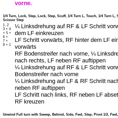
vorne.
1/4 Turn, Lock, Step, Lock, Step, Scuff, 1/4 Turn L, Touch, 1/4 Turn L, 
Scissor Step
1, 2
¼ Linksdrehung auf RF & LF Schritt vorw
3 + 4
dem LF einkreuzen
+ 5 +
6 +
LF Schritt vorwärts, RF hinter dem LF ei
7 +
8 + 1
vorwärts
RF Bodenstreifer nach vorne, ¼ Linksdr
nach rechts, LF neben RF auftippen
¼ Linksdrehung auf RF & LF Schritt vorw
Bodenstreifer nach vorne
¼ Linksdrehung auf LF & RF Schritt nac
neben RF auftippen
LF Schritt nach links, RF neben LF abse
RF kreuzen
Unwind Full turn with Sweep, Behind, Side, Fwd, Step, Pivot 1/2, Fwd,