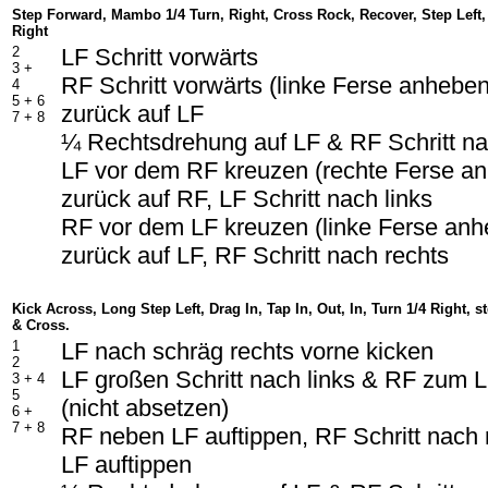
Step Forward, Mambo 1/4 Turn, Right, Cross Rock, Recover, Step Left,
Right
2
LF Schritt vorwärts
3 +
RF Schritt vorwärts (linke Ferse anhebe
4
5 + 6
zurück auf LF
7 + 8
¼ Rechtsdrehung auf LF & RF Schritt na
LF vor dem RF kreuzen (rechte Ferse a
zurück auf RF, LF Schritt nach links
RF vor dem LF kreuzen (linke Ferse anh
zurück auf LF, RF Schritt nach rechts
Kick Across, Long Step Left, Drag In, Tap In, Out, In, Turn 1/4 Right, s
& Cross.
1
LF nach schräg rechts vorne kicken
2
LF großen Schritt nach links & RF zum 
3 + 4
5
(nicht absetzen)
6 +
7 + 8
RF neben LF auftippen, RF Schritt nach
LF auftippen