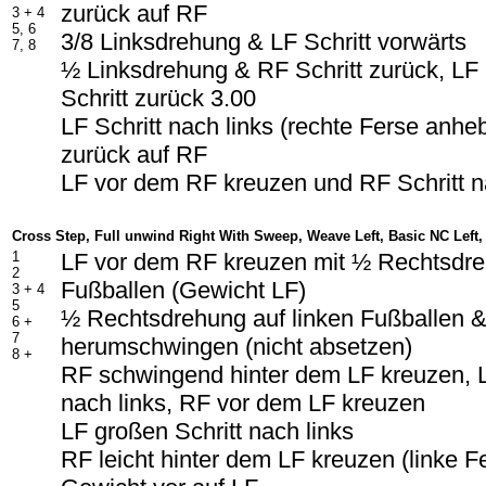
zurück auf RF
3 + 4
5, 6
3/8 Linksdrehung & LF Schritt vorwärts
7, 8
½ Linksdrehung & RF Schritt zurück, LF 
Schritt zurück 3.00
LF Schritt nach links (rechte Ferse anh
zurück auf RF
LF vor dem RF kreuzen und RF Schritt n
Cross Step, Full unwind Right With Sweep, Weave Left, Basic NC Left,
1
LF vor dem RF kreuzen mit ½ Rechtsdre
2
Fußballen (Gewicht LF)
3 + 4
5
½ Rechtsdrehung auf linken Fußballen &
6 +
7
herumschwingen (nicht absetzen)
8 +
RF schwingend hinter dem LF kreuzen, LF
nach links, RF vor dem LF kreuzen
LF großen Schritt nach links
RF leicht hinter dem LF kreuzen (linke 