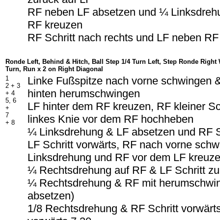
RF neben LF absetzen und ¼ Linksdreh
RF kreuzen
RF Schritt nach rechts und LF neben RF
Ronde Left, Behind & Hitch, Ball Step 1/4 Turn Left, Step Ronde Right W
Turn, Run x 2 on Right Diagonal
1
Linke Fußspitze nach vorne schwingen &
2 + 3
hinten herumschwingen
+ 4
5, 6
LF hinter dem RF kreuzen, RF kleiner Sch
+
7
linkes Knie vor dem RF hochheben
+ 8
¼ Linksdrehung & LF absetzen und RF Sc
LF Schritt vorwärts, RF nach vorne sch
Linksdrehung und RF vor dem LF kreuz
¼ Rechtsdrehung auf RF & LF Schritt zu
¼ Rechtsdrehung & RF mit herumschwin
absetzen)
1/8 Rechtsdrehung & RF Schritt vorwärts