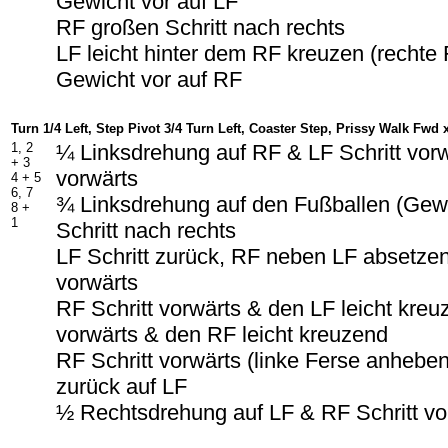
Gewicht vor auf LF
RF großen Schritt nach rechts
LF leicht hinter dem RF kreuzen (rechte
Gewicht vor auf RF
Turn 1/4 Left, Step Pivot 3/4 Turn Left, Coaster Step, Prissy Walk F
w
d 
1, 2
¼ Linksdrehung auf RF & LF Schritt vorw
+ 3
vorwärts
4 + 5
6, 7
¾ Linksdrehung auf den Fußballen (Gew
8 +
1
Schritt nach rechts
LF Schritt zurück, RF neben LF absetzen
vorwärts
RF Schritt vorwärts & den LF leicht kreu
vorwärts & den RF leicht kreuzend
RF Schritt vorwärts (linke Ferse anhebe
zurück auf LF
½ Rechtsdrehung auf LF & RF Schritt vo