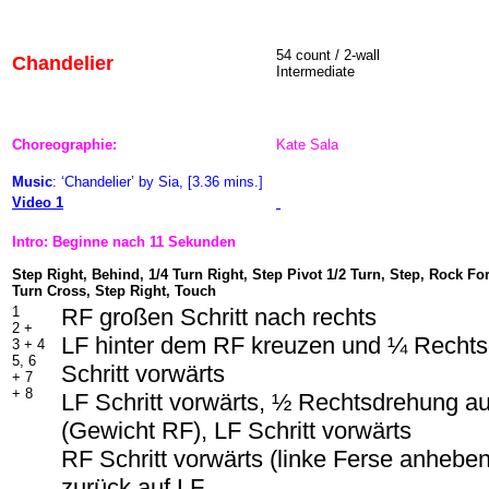
54 count / 2-wall
Chandelier
Intermediate
Choreographie:
Kate Sala
Music
: ‘Chandelier’ by Sia, [3.36 mins.]
Video 1
Intro: Beginne nach 11 Sekunden
Step Right, Behind, 1/4 Turn Right, Step Pivot 1/2 Turn, Step, Rock Fo
Turn Cross, Step Right, Touch
1
RF großen Schritt nach rechts
2 +
LF hinter dem RF kreuzen und ¼ Recht
3 + 4
5, 6
Schritt vorwärts
+ 7
+ 8
LF Schritt vorwärts, ½ Rechtsdrehung a
(Gewicht RF), LF Schritt vorwärts
RF Schritt vorwärts (linke Ferse anhebe
zurück auf LF